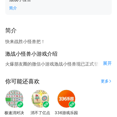
简介
简介
快来战胜小怪兽把！
激战小怪兽小游戏介绍
展开
火爆朋友圈的微信小游戏激战小怪兽现已正式登陆腾讯
应用宝官方平台。
应用宝为腾讯官方游戏平台，收录海量正版授权的高热
你可能还喜欢
更多
度精品小游戏。直接搜索或者在小游戏 tab 发现热门
激战小怪兽小游戏双平台畅玩
极速消对决
消不了亿点
336游戏乐园
官方授权，在电脑上和手机上双端都能直接畅玩微信小