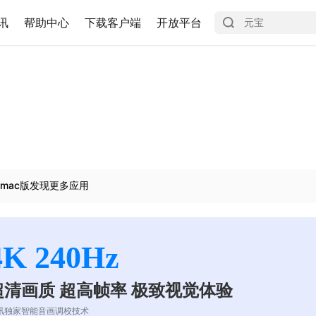
讯
帮助中心
下载客户端
开放平台
mac版发现更多应用
4K 240Hz
超清画质 超高帧率 极致视觉体验
讯独家智能音画调校技术