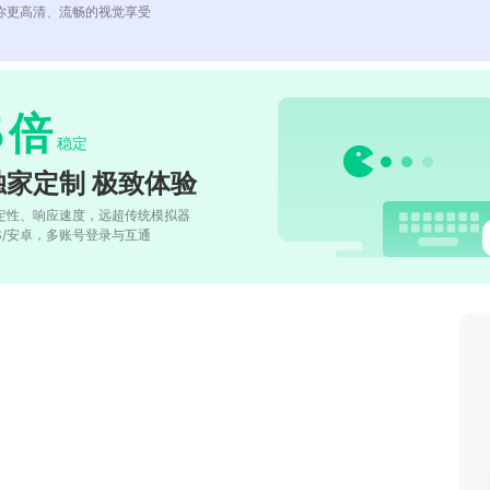
你更高清、流畅的视觉享受
5
倍
稳定
独家定制 极致体验
定性、响应速度，远超传统模拟器
OS/安卓，多账号登录与互通