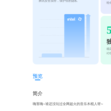
腾讯安全加持，保护你的隐私
给
稳
i
预览
简介
嗨害嗨~谁还没玩过全网超火的音乐木棍人呀~