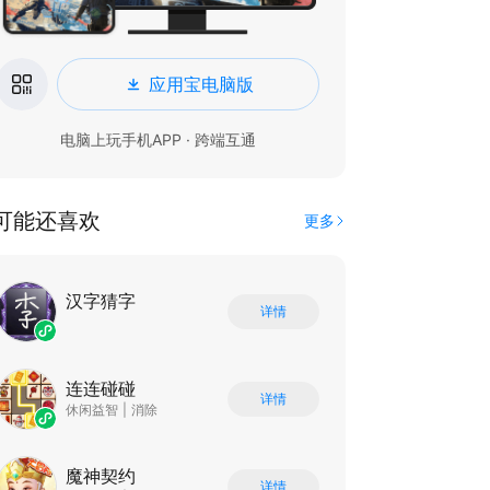
应用宝电脑版
电脑上玩手机APP · 跨端互通
可能还喜欢
更多
汉字猜字
详情
连连碰碰
详情
休闲益智
|
消除
魔神契约
详情