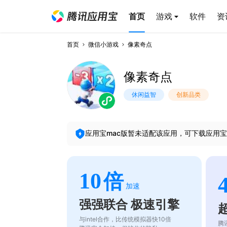
首页
游戏
软件
资
首页
微信小游戏
像素奇点
像素奇点
休闲益智
创新品类
应用宝mac版暂未适配该应用，可下载应用宝
10
倍
加速
强强联合 极速引擎
与intel合作，比传统模拟器快10倍
腾