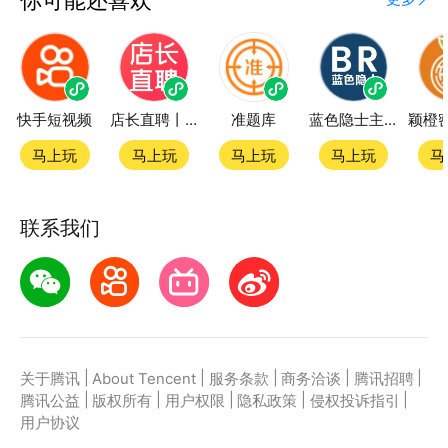
快手短视频
店长直聘丨求职招聘找工作
准题库
蓝色隐士主题站
马上玩
马上玩
马上玩
马上玩
马
联系我们
|
|
|
|
|
关于腾讯
About Tencent
服务条款
商务洽谈
腾讯招聘
|
|
|
|
|
腾讯公益
版权所有
用户权限
隐私政策
侵权投诉指引
用户协议