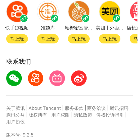
快手短视频
准题库
颖橙密室管家SmartOrange
美团丨外卖团购特价美食酒店电影
马上玩
马上玩
马上玩
马上玩
马
联系我们
|
|
|
|
|
关于腾讯
About Tencent
服务条款
商务洽谈
腾讯招聘
|
|
|
|
|
腾讯公益
版权所有
用户权限
隐私政策
侵权投诉指引
用户协议
版本号:
9.2.5