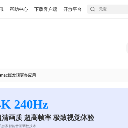
讯
帮助中心
下载客户端
开放平台
mac版发现更多应用
4K 240Hz
超清画质 超高帧率 极致视觉体验
讯独家智能音画调校技术