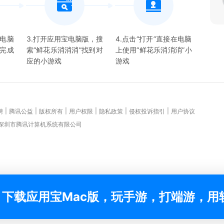
宝电脑
3.打开应用宝电脑版，搜
4.点击“打开”直接在电脑
并完成
索“
鲜花乐消消消
”找到对
上使用“
鲜花乐消消消
”
小
应的
小游戏
游戏
|
|
|
|
|
|
聘
腾讯公益
版权所有
用户权限
隐私政策
侵权投诉指引
用户协议
 深圳市腾讯计算机系统有限公司
下载应用宝Mac版，玩手游，打端游，用