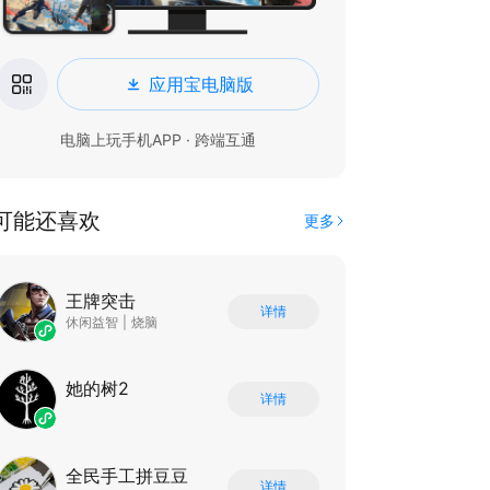
应用宝电脑版
电脑上玩手机APP · 跨端互通
可能还喜欢
更多
王牌突击
详情
休闲益智
|
烧脑
她的树2
详情
全民手工拼豆豆
详情