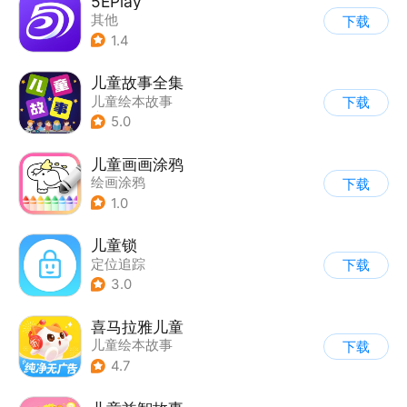
5EPlay
其他
下载
1.4
儿童故事全集
儿童绘本故事
下载
|
启蒙早教
5.0
儿童画画涂鸦
绘画涂鸦
下载
1.0
儿童锁
定位追踪
下载
3.0
喜马拉雅儿童
儿童绘本故事
下载
4.7