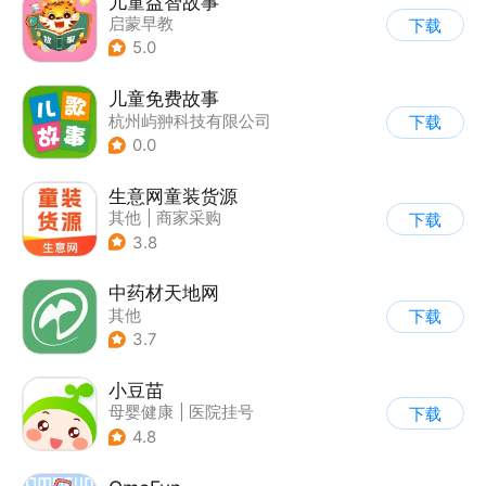
儿童益智故事
启蒙早教
下载
|
儿童绘本故事
5.0
儿童免费故事
杭州屿翀科技有限公司
下载
0.0
生意网童装货源
其他
|
商家采购
下载
3.8
中药材天地网
其他
下载
3.7
小豆苗
母婴健康
|
医院挂号
下载
4.8