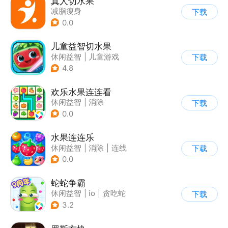
真人切水果
减脂瘦身
下载
0.0
儿童益智切水果
休闲益智
|
儿童游戏
下载
|
卡通
|
单机
4.8
欢乐水果连连看
休闲益智
|
消除
下载
0.0
水果连连乐
休闲益智
|
消除
|
连线
下载
0.0
蛇蛇争霸
休闲益智
|
io
|
贪吃蛇
下载
|
白日梦
3.2