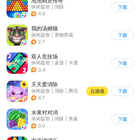
泡泡精灵传奇
休闲益智
|
消除
下载
|
泡泡龙
|
卡通
4.9
我的汤姆猫
休闲益智
|
宠物养成
下载
|
汤姆猫
|
儿童游戏
2.7
双人竞技场
休闲益智
|
桌游
|
卡通
下载
3.4
天天爱消除
休闲益智
|
消除
|
腾讯
云游戏
下载
|
单机
4.7
水果对对消
休闲益智
|
消除
|
美食
下载
|
卡通
0.0