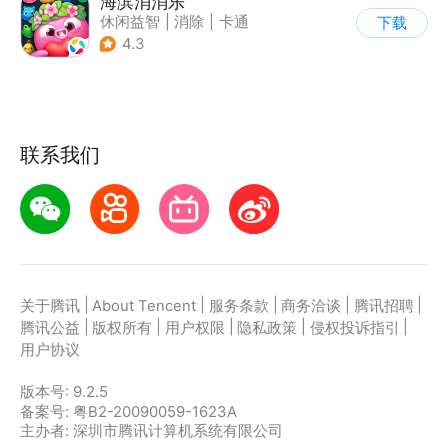
海滨消消乐
休闲益智
|
消除
|
卡通
下载
|
乐元素
4.3
联系我们
|
|
|
|
|
关于腾讯
About Tencent
服务条款
商务洽谈
腾讯招聘
|
|
|
|
|
腾讯公益
版权所有
用户权限
隐私政策
侵权投诉指引
用户协议
版本号:
9.2.5
备案号: 粤B2-20090059-1623A
主办者: 深圳市腾讯计算机系统有限公司