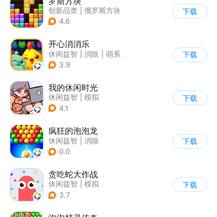
罗斯方块
创新品类
|
俄罗斯方块
下载
|
脑洞
|
多比特
4.6
开心消消乐
休闲益智
|
消除
|
萌系
下载
|
乐元素
3.9
我的休闲时光
休闲益智
|
模拟
下载
4.1
疯狂的泡泡龙
休闲益智
|
消除
下载
0.0
贪吃蛇大作战
休闲益智
|
模拟
下载
|
贪吃蛇
|
卡通
3.7