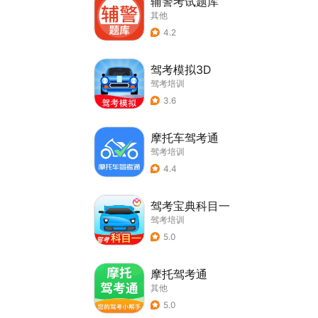
辅警考试题库
其他
4.2
驾考模拟3D
驾考培训
3.6
摩托车驾考通
驾考培训
4.4
驾考宝典科目一
驾考培训
5.0
摩托驾考通
其他
5.0