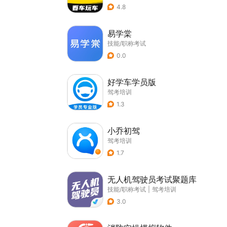
4.8
易学棠
技能/职称考试
0.0
好学车学员版
驾考培训
1.3
小乔初驾
驾考培训
1.7
无人机驾驶员考试聚题库
技能/职称考试
|
驾考培训
3.0