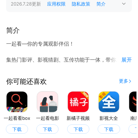
2026.7.28
更新
应用权限
隐私政策
简介
简介
一起看—你的专属观影伴侣！
集热门影评、影视猜剧、互传功能于一体，带你发现好
展开
片、玩转互动。实时浏览专业影评，解锁观影指南；趣
味猜剧挑战，测试你的阅片量；一键互传资源，与好友
你可能还喜欢
更多
共享精彩。无论追剧、社交还是娱乐，这里都能满足
你！快来下载，开启全新观影体验吧！
一起看看box
一起看电影
新橘子视频
影视大全
南
下载
下载
下载
下载