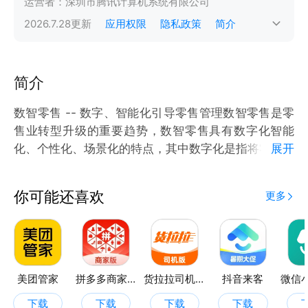
运营者：
深圳市腾讯计算机系统有限公司
2026.7.28
更新
应用权限
隐私政策
简介
简介
数智零售 -- 数字、智能化引导零售管理数智零售是零
售业转型升级的重要趋势，数智零售具有数字化智能
化、个性化、场景化的特点，其中数字化是指将零售业
展开
的各个环节数字化，如商品管理、销售管理、用户管理
等;智能化是指通过大数据等技术手段，实现智能化的
你可能还喜欢
更多
商品推荐、智能化的客户服务等;个性化是指通过数据
分析，实现对客户的个性化推荐和服务;场景化是指根
据不同的场景，提供不同的服务，满足不同的需求。
数智零售的应用场景旨在通过数据驱动的精准运营，提
升用户体验和商家效益。
美团管家
拼多多商家版
货拉拉司机版
抖音来客
下载
下载
下载
下载