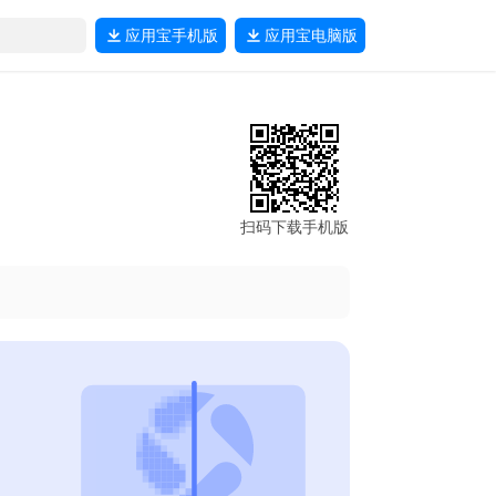
应用宝
手机版
应用宝
电脑版
扫码下载手机版