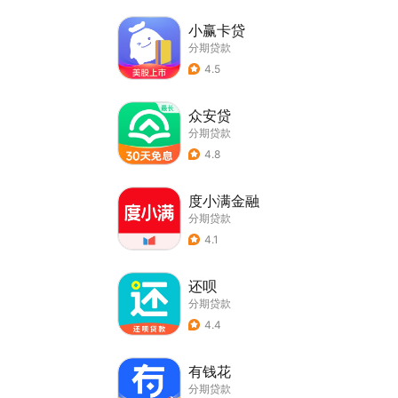
小赢卡贷
分期贷款
4.5
众安贷
分期贷款
4.8
度小满金融
分期贷款
4.1
还呗
分期贷款
4.4
有钱花
分期贷款