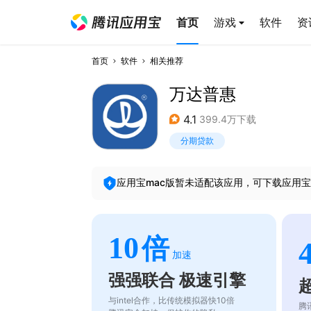
首页
游戏
软件
资
首页
软件
相关推荐
万达普惠
4.1
399.4万下载
分期贷款
应用宝mac版暂未适配该应用，可下载应用宝
10
倍
加速
强强联合 极速引擎
与intel合作，比传统模拟器快10倍
腾