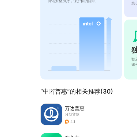
腾讯安全加持，保护你的隐私
给
独
账
“中珩普惠”的相关推荐(30)
万达普惠
分期贷款
4.1