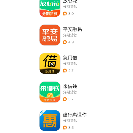
放心花
分期贷款
3.0
平安融易
分期贷款
4.9
急用借
分期贷款
4.7
来借钱
分期贷款
3.7
建行惠懂你
分期贷款
3.6