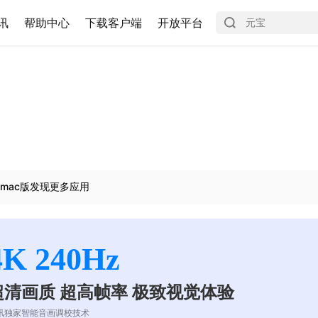
讯
帮助中心
下载客户端
开放平台
mac版发现更多应用
4K 240Hz
超清画质 超高帧率 极致视觉体验
讯独家智能音画调校技术