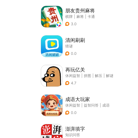
朋友贵州麻将
棋牌
|
麻将
|
卡通
3.0
清闲刷刷
猜谜
0.0
再玩亿关
休闲益智
|
拼图
|
解压
|
解谜
4.7
成语大玩家
休闲益智
|
益智问答
|
成语
0.0
澎湃填字
知识问答