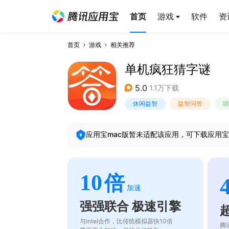
首页
游戏
软件
资
首页
游戏
相关推荐
单机疯狂猜字谜
5.0
1.1万下载
休闲益智
益智问答
猜
应用宝mac版暂未适配该应用，可下载应用宝
10
倍
加速
强强联合 极速引擎
与intel合作，比传统模拟器快10倍
腾