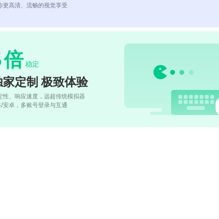
你更高清、流畅的视觉享受
5
倍
稳定
独家定制 极致体验
定性、响应速度，远超传统模拟器
OS/安卓，多账号登录与互通