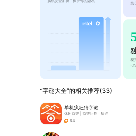
腾讯安全加持，保护你的隐私
给
稳
i
“字谜大全”的相关推荐(33)
单机疯狂猜字谜
休闲益智
|
益智问答
|
猜谜
5.0