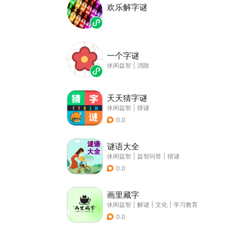
欢乐解字谜
一个字谜
休闲益智
|
消除
天天猜字谜
休闲益智
|
猜谜
0.0
谜语大全
休闲益智
|
益智问答
|
猜谜
0.0
画里藏字
休闲益智
|
解谜
|
文化
|
学习教育
0.0