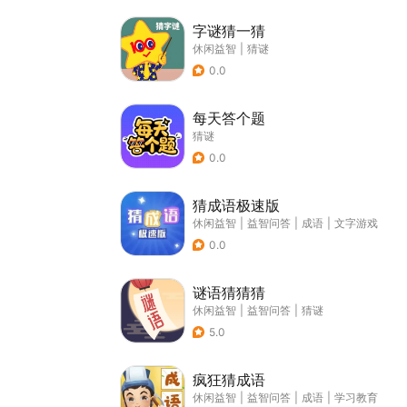
字谜猜一猜
休闲益智
|
猜谜
0.0
每天答个题
猜谜
0.0
猜成语极速版
休闲益智
|
益智问答
|
成语
|
文字游戏
0.0
谜语猜猜猜
休闲益智
|
益智问答
|
猜谜
5.0
疯狂猜成语
休闲益智
|
益智问答
|
成语
|
学习教育