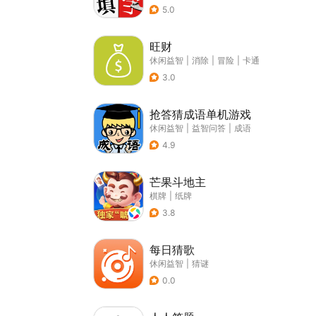
5.0
旺财
休闲益智
|
消除
|
冒险
|
卡通
3.0
抢答猜成语单机游戏
休闲益智
|
益智问答
|
成语
4.9
芒果斗地主
棋牌
|
纸牌
3.8
每日猜歌
休闲益智
|
猜谜
0.0