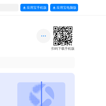
应用宝
手机版
应用宝
电脑版
扫码下载手机版