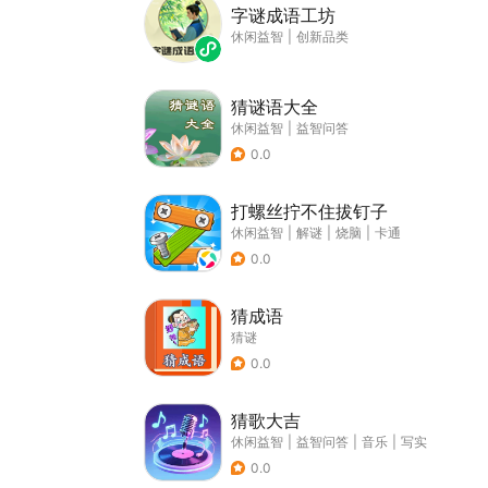
字谜成语工坊
休闲益智
|
创新品类
猜谜语大全
休闲益智
|
益智问答
0.0
打螺丝拧不住拔钉子
休闲益智
|
解谜
|
烧脑
|
卡通
0.0
猜成语
猜谜
0.0
猜歌大吉
休闲益智
|
益智问答
|
音乐
|
写实
0.0