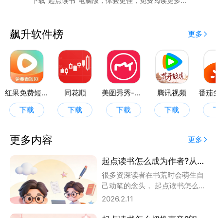
下载"起点读书"电脑版，体验更佳，免费阅读更多...
飙升软件榜
更多
红果免费短剧
同花顺
美图秀秀-视频/图片/Live人像精修工具
腾讯视频
下载
下载
下载
下载
更多内容
更多
起点读书怎么成为作者?从读者到创作者的转型之路
很多资深读者在书荒时会萌生自
己动笔的念头， 起点读书怎么成
为作者 是他们问出的第一个问
2026.2.11
题。小编把成为