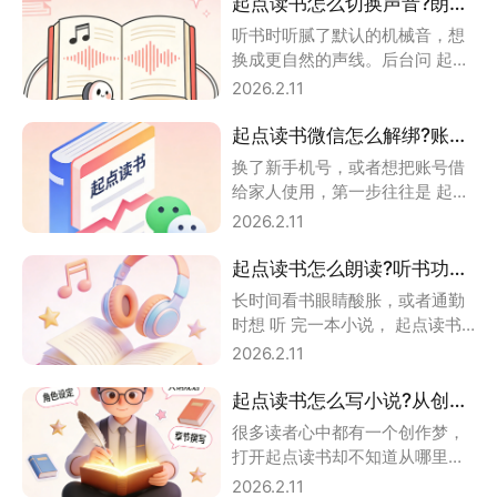
起点读书怎么切换声音?朗读音色选择与下载指南
听书时听腻了默认的机械音，想
换成更自然的声线。后台问 起点
读书怎么切换声音 的用户越来越
2026.2.11
多。小编把起
起点读书微信怎么解绑?账号换绑与授权解除全步骤
换了新手机号，或者想把账号借
给家人使用，第一步往往是 起点
读书微信怎么解绑 。小编把解绑
2026.2.11
微信的完整路
起点读书怎么朗读?听书功能开启与使用指南
长时间看书眼睛酸胀，或者通勤
时想 听 完一本小说， 起点读书
怎么朗读 就成了刚需功能。小编
2026.2.11
把起点读书
起点读书怎么写小说?从创建作品到签约的全流程解析
很多读者心中都有一个创作梦，
打开起点读书却不知道从哪里下
笔。 起点读书怎么写小说 是小编
2026.2.11