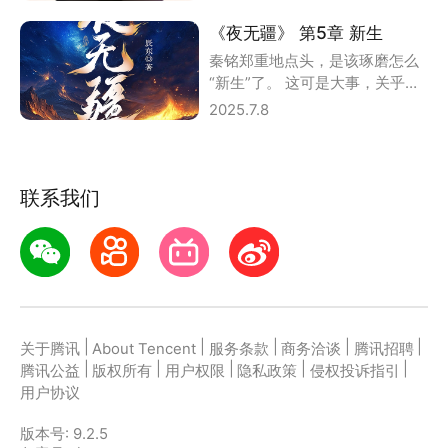
后台收到的高
《夜无疆》 第5章 新生
秦铭郑重地点头，是该琢磨怎么
“新生”了。 这可是大事，关乎着
一生，影响未来的命运。 十五六
2025.7.8
岁是黄金期
联系我们
|
|
|
|
|
关于腾讯
About Tencent
服务条款
商务洽谈
腾讯招聘
|
|
|
|
|
腾讯公益
版权所有
用户权限
隐私政策
侵权投诉指引
用户协议
版本号:
9.2.5