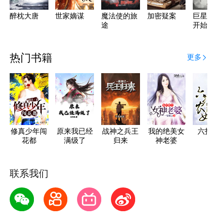
醉枕大唐
世家嫡谋
魔法使的旅
加密疑案
巨星从
途
开始
热门书籍
更多
修真少年闯
原来我已经
战神之兵王
我的绝美女
六指
花都
满级了
归来
神老婆
联系我们