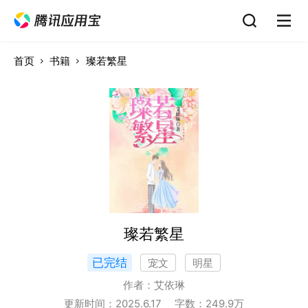
首页
书籍
璨若繁星
璨若繁星
已完结
宠文
明星
作者：
艾依琳
更新时间：
2025.6.17
字数：
249.9
万