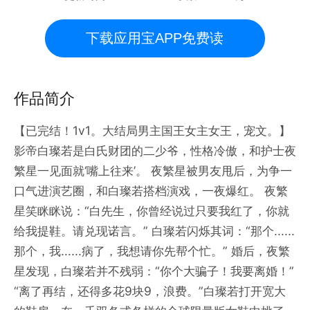
下载应用宝APP免费读
作品简介
【已完结！1v1。大结局男主国王女主女王，宠文。】
影帝白璨若是白氏财团的二少爷，性格冷傲，和护士夜
繁星一见面就‘嘴上往来’。 夜繁星被男友甩后，为争一
口气进演艺圈，和白璨若搭档演戏，一夜爆红。 夜繁
星笑眯眯说：“白先生，你曾经说过只要我红了，你就
给我提鞋。请兑现诺言。” 白璨若闪烁其词：“那个......
那个，我......病了，我想请你先帮个忙。” 婚后，夜繁
星发现，白璨若并不残弱：“你个大骗子！我要离婚！”
“离了再结，还得多花9块9，浪费。”白璨若打开宽大