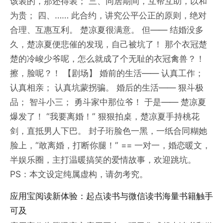
该装的，那还得装； 三、同居期间，互帮互助，以和
为贵； 四、…… 此合约，讲究公平公正的原则，绝对
合理、互惠互利。 楚凉夏很满意。 但—— 结婚没多
久，楚凉夏便悲催的发现，自己被坑了！ 那个衣冠楚
楚的冷峻少爷呢，怎么就成了个无耻的衣冠禽兽？！
擦，脸呢？！ 【剧场】 婚前的生活—— 认真工作；
认真相亲； 认真坑蒙拐骗。 婚后的生活—— 狠斗极
品； 智斗小三； 勇斗家中那位爷！ 于是—— 楚凉夏
爆发了！ “我要离婚！” 狠狠拍桌，楚凉夏手持桃花
剑，直抵男人下巴。 封子珩脸色一黑，一纸合同糊她
脸上，“敢离婚，打断你腿！” == 一对一，婚恋暖文，
半娱乐圈，主打温暖搞笑的爱情故事，欢迎跳坑。
PS：本文设定纯属虚构，请勿考究。
应用宝阅读新体验：起点读书与微信读书海量书籍触手
可及