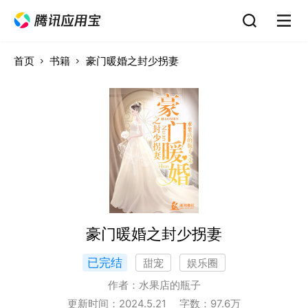
首页
书籍
豪门暖婚之封少拐妻
豪门暖婚之封少拐妻
已完结
甜宠
娱乐圈
作者：
水果店的瓶子
更新时间：
2024.5.21
字数：
97.6
万