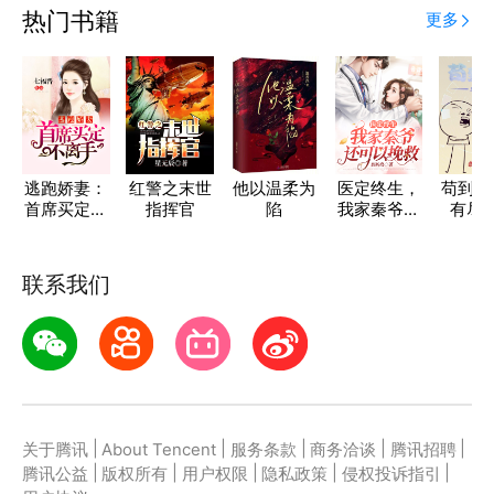
热门书籍
更多
逃跑娇妻：
红警之末世
他以温柔为
医定终生，
苟到最
首席买定不
指挥官
陷
我家秦爷天
有尽
离手
生无能
联系我们
|
|
|
|
|
关于腾讯
About Tencent
服务条款
商务洽谈
腾讯招聘
|
|
|
|
|
腾讯公益
版权所有
用户权限
隐私政策
侵权投诉指引