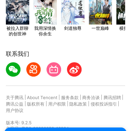
被拉入群聊
我用深情换
剑道独尊
一世巅峰
横扫
的创世神
你余生
联系我们
|
|
|
|
|
关于腾讯
About Tencent
服务条款
商务洽谈
腾讯招聘
|
|
|
|
|
腾讯公益
版权所有
用户权限
隐私政策
侵权投诉指引
用户协议
版本号:
9.2.5
备案号: 粤B2-20090059-1623A