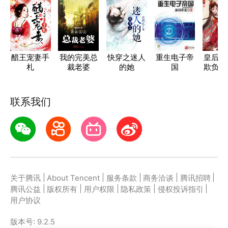
醋王宠妻手
我的完美总
快穿之迷人
重生电子帝
皇后娘
札
裁老婆
的她
国
欺负白
了
联系我们
|
|
|
|
|
关于腾讯
About Tencent
服务条款
商务洽谈
腾讯招聘
|
|
|
|
|
腾讯公益
版权所有
用户权限
隐私政策
侵权投诉指引
用户协议
版本号:
9.2.5