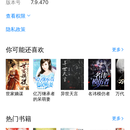
版本号
7.9.470
查看权限
隐私政策
你可能还喜欢
更多
世家嫡谋
亿万继承者
异世天言
名讳模仿者
万代独
的呆萌妻
热门书籍
更多