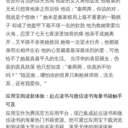
去曾经背负的惊天丑闻 他爱的女人离他远去 他敬重的
兄长只想将他诛之而后快 他说：“秦两两，你说的对，
我就是个怪物！” 她本是秦家棋局上最不重要的一颗棋
子 却成了他盔甲下最不堪一击的软肋 他为救她挚爱出
火海，忍受了七天七夜滚烫蚀骨的痛 他亲手送她离
开，又半路不舍将她抢回 她每一次逆水行舟，他都挺
身而出相伴左右 他的心里藏着最深最浓烈的爱，可他
给不了她最真最平凡的生活。 当浮华的表层褪去，伪
装的面具跌落 他只想知道：“秦两两，你真的不怕
吗？” “陆迟衡，哪怕你的世界只剩枪林弹雨，没关
系，还有我爱你。”
应用宝阅读新体验：起点读书与微信读书海量书籍触手
可及
应用宝作为腾讯官方应用平台，现已集成起点读书和微
信读书的海量热门书籍资源。您可通过应用宝下载浏览
和阅读两大平台的丰富书籍，享受无缝的阅读体验。