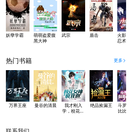
妖孽学霸
萌萌盗爱腹
武宗
盾击
火影：
黑大神
忍术黑
热门书籍
更多
万界王座
曼谷的清晨
我才刚入
绝品捡漏王
斗罗：
学，校花女
比比东
神喊我爸？
听我
联系我们