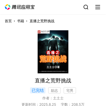
首页
书籍
直播之荒野挑战
直播之荒野挑战
已完结
励志
宅男
作者：
土土士
更新时间：
2025.8.25
字数：
208.5
万