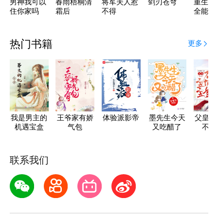
男神我可以
春雨梧桐清
将军夫人惹
剑刃苍穹
重生八
住你家吗
霜后
不得
全能大
空间
热门书籍
更多
我是男主的
王爷家有娇
体验派影帝
墨先生今天
父皇，
机遇宝盒
气包
又吃醋了
不坑
联系我们