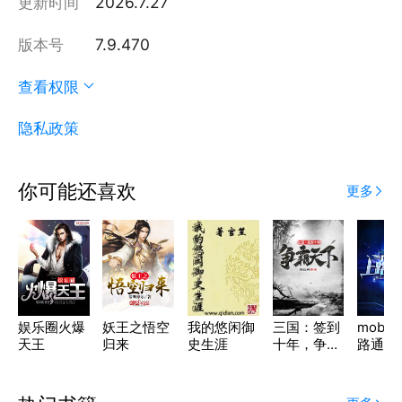
更新时间
2026.7.27
版本号
7.9.470
查看权限
隐私政策
你可能还喜欢
更多
娱乐圈火爆
妖王之悟空
我的悠闲御
三国：签到
moba
天王
归来
史生涯
十年，争霸
路通天
天下