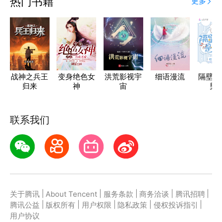
热门书籍
更多
战神之兵王
变身绝色女
洪荒影视宇
细语漫流
隔壁女
归来
神
宙
男
联系我们
|
|
|
|
|
关于腾讯
About Tencent
服务条款
商务洽谈
腾讯招聘
|
|
|
|
|
腾讯公益
版权所有
用户权限
隐私政策
侵权投诉指引
用户协议