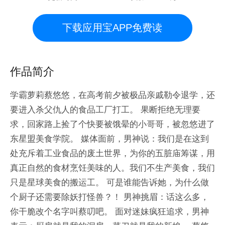
下载应用宝APP免费读
作品简介
学霸萝莉蔡悠悠，在高考前夕被极品亲戚勒令退学，还
要进入杀父仇人的食品工厂打工。 果断拒绝无理要
求，回家路上捡了个快要被饿晕的小哥哥，被忽悠进了
东星盟美食学院。 媒体面前，男神说：我们是在这到
处充斥着工业食品的废土世界，为你的五脏庙筹谋，用
真正自然的食材烹饪美味的人。我们不生产美食，我们
只是星球美食的搬运工。 可是谁能告诉她，为什么做
个厨子还需要除妖打怪兽？！ 男神挑眉：话这么多，
你干脆改个名字叫蔡叨吧。 面对迷妹疯狂追求，男神