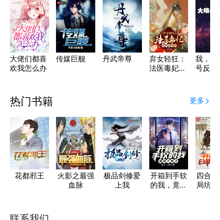
大佬们都喜
传媒巨舰
丹武帝尊
弃女轻狂：
我，大
欢我怎么办
法医毒妃超
号反贼
飒的好吗
热门书籍
更多
花都邪王
火影之最强
极品剑修爱
开箱到手软
四合院
血脉
上我
的我，竟成
局坑哭
了魔王
狼一
联系我们