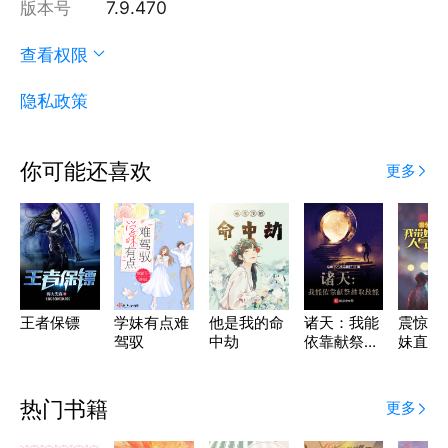
版本号
7.9.470
查看权限
隐私政策
你可能还喜欢
更多
王者保镖
学妹有点难
他是我的命
诸天：我能
震惊！
驾驭
中劫
依靠献祭抽
妹直播
取技能！？
人气能
热门书籍
更多