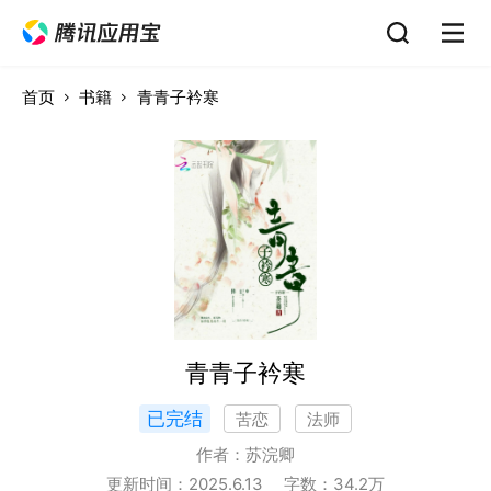
首页
书籍
青青子衿寒
青青子衿寒
已完结
苦恋
法师
作者：
苏浣卿
更新时间：
2025.6.13
字数：
34.2
万