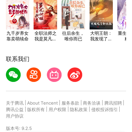
九千岁养女
全职法师之
往后余生，
大明王朝：
重生空
靠卖萌续命
我是莫凡他
唯你而已
我发现了新
精
姐
大陆
联系我们
|
|
|
|
|
关于腾讯
About Tencent
服务条款
商务洽谈
腾讯招聘
|
|
|
|
|
腾讯公益
版权所有
用户权限
隐私政策
侵权投诉指引
用户协议
版本号:
9.2.5