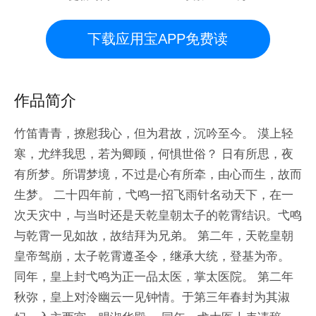
下载应用宝APP免费读
作品简介
竹笛青青，撩慰我心，但为君故，沉吟至今。 漠上轻
寒，尤绊我思，若为卿顾，何惧世俗？ 日有所思，夜
有所梦。所谓梦境，不过是心有所牵，由心而生，故而
生梦。 二十四年前，弋鸣一招飞雨针名动天下，在一
次天灾中，与当时还是天乾皇朝太子的乾霄结识。弋鸣
与乾霄一见如故，故结拜为兄弟。 第二年，天乾皇朝
皇帝驾崩，太子乾霄遵圣令，继承大统，登基为帝。
同年，皇上封弋鸣为正一品太医，掌太医院。 第二年
秋弥，皇上对泠幽云一见钟情。于第三年春封为其淑