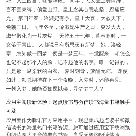
妃，入主西宫，赐淑华殿。 同年，弋太医上表请辞，
言不喜束缚，偏爱山野。皇上念其心意志坚，忍痛应
允。 第四年春，泠淑妃有孕。皇上大喜，大赦天下，
免朝三日。 同年冬至，泠淑妃生产之日，突发大火，
淑华殿化为一片灰烬。 天乾五十七年，暮春寒时，一
女落于青山。 人都说日有所思夜有所梦。她，洛轻
寒，怎知做一回梦，便是一梦三年。一觉醒来，却怎么
也记不起那个人的脸，记不起他的名字。唯一记得的，
只是那一席柔软的白衣。 梦时刻骨，梦醒无踪。 即便
如此，却总期待在下一个夜晚，入梦时，还能再见。
一朝入梦，她能否如愿以偿，寻梦梦中人？
应用宝阅读新体验：起点读书与微信读书海量书籍触手
可及
应用宝作为腾讯官方应用平台，现已集成起点读书和微
信读书的海量热门书籍资源。您可通过应用宝下载浏览
和阅读两大平台的丰富书籍，享受无缝的阅读体验。