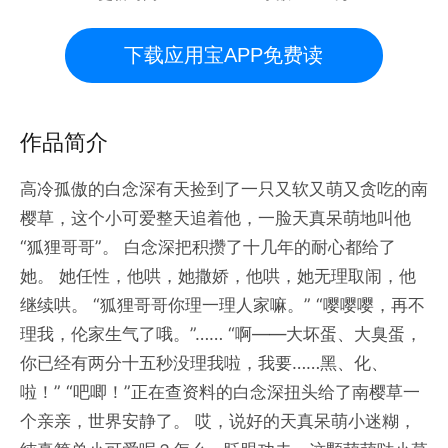
下载应用宝APP免费读
作品简介
高冷孤傲的白念深有天捡到了一只又软又萌又贪吃的南
樱草，这个小可爱整天追着他，一脸天真呆萌地叫他
“狐狸哥哥”。 白念深把积攒了十几年的耐心都给了
她。 她任性，他哄，她撒娇，他哄，她无理取闹，他
继续哄。 “狐狸哥哥你理一理人家嘛。” “嘤嘤嘤，再不
理我，伦家生气了哦。”…… “啊——大坏蛋、大臭蛋，
你已经有两分十五秒没理我啦，我要……黑、化、
啦！” “吧唧！”正在查资料的白念深扭头给了南樱草一
个亲亲，世界安静了。 哎，说好的天真呆萌小迷糊，