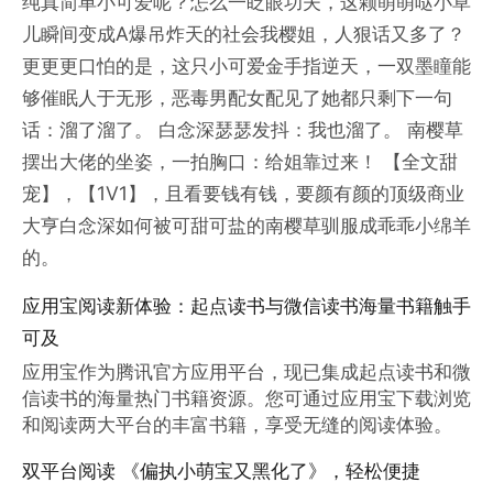
纯真简单小可爱呢？怎么一眨眼功夫，这颗萌萌哒小草
儿瞬间变成A爆吊炸天的社会我樱姐，人狠话又多了？
更更更口怕的是，这只小可爱金手指逆天，一双墨瞳能
够催眠人于无形，恶毒男配女配见了她都只剩下一句
话：溜了溜了。 白念深瑟瑟发抖：我也溜了。 南樱草
摆出大佬的坐姿，一拍胸口：给姐靠过来！ 【全文甜
宠】，【1V1】，且看要钱有钱，要颜有颜的顶级商业
大亨白念深如何被可甜可盐的南樱草驯服成乖乖小绵羊
的。
应用宝阅读新体验：起点读书与微信读书海量书籍触手
可及
应用宝作为腾讯官方应用平台，现已集成起点读书和微
信读书的海量热门书籍资源。您可通过应用宝下载浏览
和阅读两大平台的丰富书籍，享受无缝的阅读体验。
双平台阅读 《偏执小萌宝又黑化了》，轻松便捷