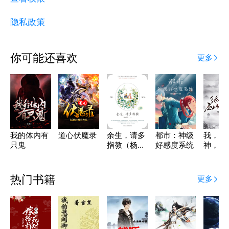
隐私政策
你可能还喜欢
更多
我的体内有
道心伏魔录
余生，请多
都市：神级
我，绝
只鬼
指教（杨
好感度系统
神，圣
紫、肖战主
到百年
演）
热门书籍
更多