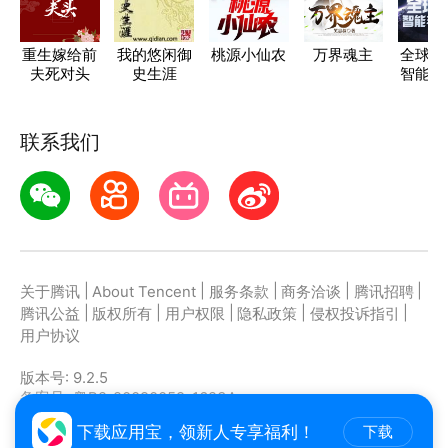
重生嫁给前
我的悠闲御
桃源小仙农
万界魂主
全球首
夫死对头
史生涯
智能手
父
联系我们
|
|
|
|
|
关于腾讯
About Tencent
服务条款
商务洽谈
腾讯招聘
|
|
|
|
|
腾讯公益
版权所有
用户权限
隐私政策
侵权投诉指引
用户协议
版本号:
9.2.5
备案号: 粤B2-20090059-1623A
主办者: 深圳市腾讯计算机系统有限公司
下载应用宝，领新人专享福利！
下载