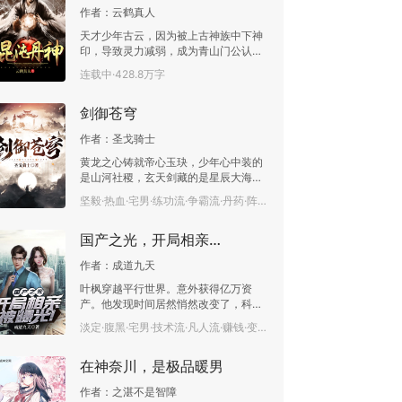
得小美女周全的话，那还叫什么龙神。
作者：
云鹤真人
天才少年古云，因为被上古神族中下神
印，导致灵力减弱，成为青山门公认的
废物，被贬为杂役。父亲因此被牵连，
连载中·428.8万字
废除族长之位，囚禁在敌人飞卢家族的
天牢里。这时古云发现了自己身上隐藏
剑御苍穹
的秘密，并且跟古神达成合作协议。在
古神的混沌空间里，灵草可以无限生
作者：
圣戈骑士
长。古云四处搜寻灵草种子，炼制大量
丹药，让自己的修为迅速提升。古云成
黄龙之心铸就帝心玉玦，少年心中装的
功恢复灵力，拯救了族人，一鸣惊人。
是山河社稷，玄天剑藏的是星辰大海。
经过一系列的历练，古云成为世间强
号令诸天，斩妖除魔，祭祀苍生。他发
坚毅·热血·宅男·练功流·争霸流·丹药·阵法·已完结·104.7万字
者，炼丹大师。与此同时，古神也恢复
誓，定要还天下一个太平。可惜天上也
神格，要夺取古云的身体，一场殊死搏
不太平，那就剑御苍穹，重塑三界法
斗之后，古云最终杀死古神，夺取古神
国产之光，开局相亲被曝光！
则。斩尽妖邪，祭苍生！
的神格，成为第一个拥有神格的凡人，
破开虚空，翱翔浩宇。
作者：
成道九天
叶枫穿越平行世界。意外获得亿万资
产。他发现时间居然悄然改变了，科技
变成了十年前的科技，甚至大多人用的
淡定·腹黑·宅男·技术流·凡人流·赚钱·变身·已完结·112万字
还是呼机！“恭喜宿主完成任务！”“恭喜
宿主获得:长虹芯片设计图纸！”“恭喜宿
在神奈川，是极品暖男
主获得:全自动生产线！”“恭喜宿主获得:
漫威电影剧本，拍摄手法！”“恭喜宿主
作者：
之湛不是智障
获得:v信源代码设计图纸！”“恭喜宿主