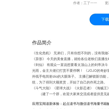
作者：
工了一一
更
下载
作品简介
《生化危机》 兄弟们，只有你想不到的，没有我
《异形》 今天的美食直播，就给各位老铁们直播生
《剑仙》 有观众一直说想要看太顶山上的剑帝决
光雨，金主大佬们打赏不要停啊！ 《JOJO的奇
外线手电筒射dio的大眼珠子。 主播已解锁新功能
统，为了得到大额奖赏，开始了自己的作死之路。 
《斗气大陆》《星球大战》《火影忍者》《海贼王》
（建了一个群，欢迎大家来交流或者提供意见建议：
应用宝阅读新体验：起点读书与微信读书海量书籍