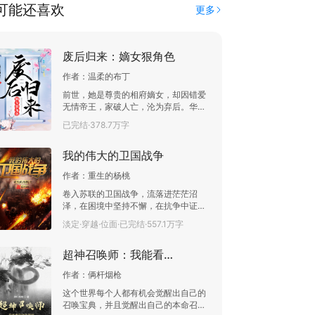
可能还喜欢
更多
废后归来：嫡女狠角色
作者：
温柔的布丁
前世，她是尊贵的相府嫡女，却因错爱
无情帝王，家破人亡，沦为弃后。华丽
重生，她誓要强势逆袭！庶妹辱她，就
已完结·378.7万字
撕破她的伪善面具。姨娘害她，就还施
彼身。渣男负她，就让他身败名裂。只
我的伟大的卫国战争
是正当她斗得热火朝天之时，那冷酷无
情的战王却突然转了性，表示非她不
作者：
重生的杨桃
娶！？重归当年，她不再是仇人手中的
棋子。庶妹辱她，就撕破她的伪善面
卷入苏联的卫国战争，流落进茫茫沼
具。姨娘害她，就还施彼身。渣男负
泽，在困境中坚持不懈，在抗争中证明
她，让他这辈子雄风不振。识阴谋，辨
自我。 爱好和平的人民不曾放弃希望，
淡定·穿越·位面·已完结·557.1万字
诡计，整小人，治店铺，没有什么事她
为了和平的未来，他们失去很多，终于
做不来。可是，不小心招惹到的战王，
拥有胜利，也拥有了和平。
却非她不娶。谁能告诉她，为什么婚前
超神召唤师：我能看到进化路线
万分冰冷的男人，婚后却温柔宠溺？能
不能不要对她这么好！
作者：
俩杆烟枪
这个世界每个人都有机会觉醒出自己的
召唤宝典，并且觉醒出自己的本命召唤