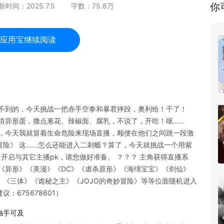
你
新时间：
2025.7.5
字数：
75.8
万
应用宝继续阅读
做不到的，今天挑战一把赤手空拳和暴君摔跤，奥利给！干了！
啃异形蛋，撒点葱花、辣椒面、腐乳，不说了，开吃！呕……
斗，今天我就冒着生命危险来现场直播，顺便在他们之间跳一段激
妙冒险》 这……怎么还能进入二刺螈？算了，今天就挑战一个用紫
，开启与其它主播pk，请您做好准备。 ？？？ 主角获得直播系
《异形》《美漫》《DC》《虐杀原形》《海绵宝宝》《剑仙》
《三体》《诡秘之主》《JOJO的奇妙冒险》等等位面随机进入
675678601）
触手可及