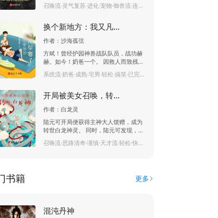
兽。 召唤兽的种族值决定了召唤兽的强
召唤流·灵气复苏·进化·宠物·御兽流·连载中·57.8万字
弱 苏铭觉醒出召唤宝典，看向自己觉醒
的召唤兽。 却惊奇的发现，自己居然看
换个新地方：我又凡尔赛了
见了晋升自己召唤兽种族值的方法。 这
就意味着… PS：读者群953323637，
作者：
沙海孤弦
日常聊天，玩梗。
方斌！曾经护园神兽战队队员，战功赫
赫。如今！奶爸一个。 因救人而致残，
妻子是他曾经用生命救下来的小女孩。
系统流·奶爸·成熟·宅男·轻松·搞笑·已完结·46.6万字
本来！凭借这些他就可以凡尔赛了。结
果！他还意外获得了系统。
开局被美女召唤，转生白龙神
作者：
白龙灵
陆元可开局便获得主神大人馈赠，成为
转世白龙神灵。 同时，陆元可发现，在
这里，各式神灵有专属空间界。 还能像
召唤流·思路清奇·谨慎·天才流·轻松·快节奏·群像·连载中·40.9万字
人一样，有寿命，且不断成长。 想要延
长寿命和更强的实力，得和人签契约。
签订契约的是人名叫樊慧青，出身施法
者家族，是个稀世美女，且心地良善。
门书籍
更多
喜歡小動物。 陆元可从封印世界中被她
召唤，发现自己成了神灵：白龙神。 并
且，作为弱小神灵还在成长期，陆元可
这时还显得有些呆萌。 萌物？ 开玩笑，
混沌丹神
老子可是一头强大的白龙神灵。 不能护