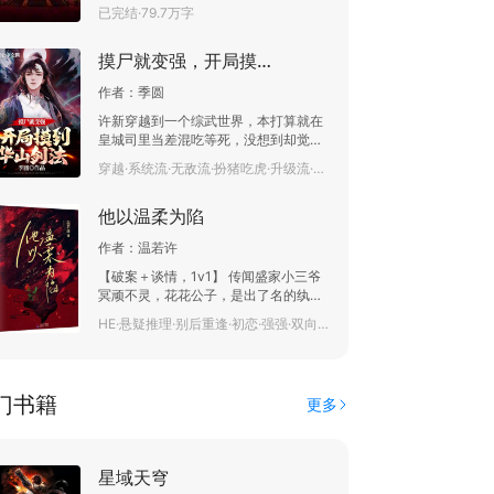
学识一步一步的朝着人生的方向奋进，
已完结·79.7万字
值，不氪金的游戏是没有灵魂的游戏。
然而身在庙堂身不由己.....保护最爱的
人，保护家庭，他不得不继续努力。 当
摸尸就变强，开局摸到华山剑法
回过头时，才发现，不知不觉中他已经
成为了大明的脊梁！这是一个民族奋进
作者：
季圆
的世代，这是一个用金钱作为武器的世
代，嘉靖元年....在蜀中的一个小山村拉
许新穿越到一个综武世界，本打算就在
开了帷幕！
皇城司里当差混吃等死，没想到却觉醒
了摸尸系统，摸尸就能获取对方生前的
穿越·系统流·无敌流·扮猪吃虎·升级流·开局流·轻松·已完结·90.8万字
物品、武学、内力…… 护龙山庄？ 段天
涯，归海一刀，成是非，你们啥时候死
他以温柔为陷
啊？ 上官海棠，你就别死了，咱俩……
咦，燕十三？你可悠着点呀，自创完夺
作者：
温若许
命十五剑后再死哈！ 慕容复？斗转星移
我要了。 段誉？六脉神剑…… 王语嫣？
【破案＋谈情，1v1】 传闻盛家小三爷
你整个人都是我的！
冥顽不灵，花花公子，是出了名的纨绔
子弟。婚宴上，他和思念九年之人再
HE·悬疑推理·别后重逢·初恋·强强·双向救赎·忠犬·豪门·已完结·50.3万字
遇。此后纨绔子弟盛屿晨一改坏毛病，
为法医界的高岭之花，俯首称臣。 媳妇
说一，他绝不说二。媳妇叫他往西，他
绝不往东。面对顾意时，他可奶可撩：
门书籍
更多
“媳妇说什么都是对的。” 顾意：盛屿晨
你矜持一点！ 总喜欢想歪，骚话连篇男
主×高岭之花，可盐可甜女主 都说犯罪
心理专家和法医是绝配，在一件又一件
星域天穹
的案件中，他们挖掘出幕后者时，都愣