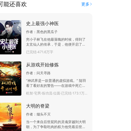
可能还喜欢
更多
史上最强小神医
作者：
黑色的黑瓜子
穷小子林飞在他最落魄的时候，得到了
太玄仙人的传承，于是，他便开启了他
的传奇人生。
已完结·471.6万字
从游戏开始修炼
作者：
问天寻路
“神武界是一款普通的虚拟游戏。” 陆羽
看了看好友的警告——在游戏中死亡有
很大几率导致脑死亡，沉默无言。 “神
机智·宅男·练功流·位面·已完结·173.1万字
武界为玩家倾力打造一个真实的游戏世
界，让每一个玩家都能在游戏中感受到
大明的脊梁
最真实的体验。” 陆羽看了看不小心被
自己捏扁的铁栏杆，神武界让他在现实
作者：
烟头不灭
中体验到真实的修炼效果。 “神武界是
一款为玩家考虑的游戏，绝对没有任何
当一个来自后世屁民的灵魂穿越到大明
充值途径。” 陆羽默默的看了眼只有自
朝，为了争取吃肉的权力他凭着后世的
己拥有的游戏商城，又默默的点击充