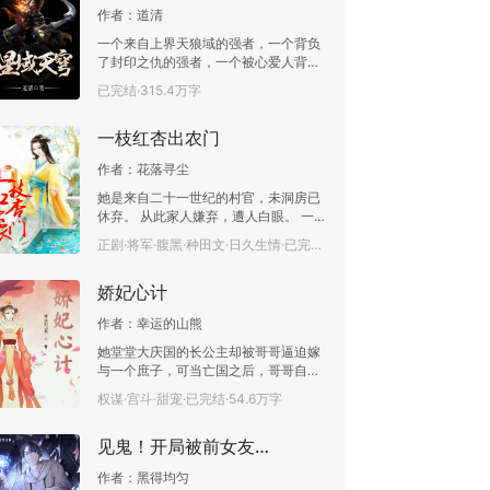
了…… 在这后面，是一场孤独自语的救
作者：
道清
赎，还是一场没有回头路的分裂？ 骇人
一个来自上界天狼域的强者，一个背负
听闻的血案，难以破解的谜题，险象迭
了封印之仇的强者，一个被心爱人背叛
生的案件，飘忽不定的罪孽之影，可悲
的强者，一个被亿万生灵抛弃的强者，
的宿命，迷失的道路。 有人生活在阳光
已完结·315.4万字
他们加起来，就是毁灭！.........................
里，眼里看到的都是繁华盛景。而有人
老司机开车，别说话，上车！
遍历风雪，只能在漫漫长夜里挣扎前
一枝红杏出农门
行。 * * 当黑暗莅临时，记住光明也在
前方。 文章立意：我们终其一生，矢志
作者：
花落寻尘
献身崇高的人民公安事业，忠于祖国人
民，不忘初心，用一腔热血奉献于我的
她是来自二十一世纪的村官，未洞房已
职责。
休弃。 从此家人嫌弃，遭人白眼。 一次
说亲是填房，二次说亲是小妾，三次说
正剧·将军·腹黑·种田文·日久生情·已完结·62.5万字
亲嫁丑男！ 丑男就丑男吧，只要对她
好，也就无所谓了。 可是男方家竟是家
娇妃心计
徒四壁，穷的叮当作响。 上有好吃懒做
的公公，疯疯癫癫的婆婆，外带一群急
作者：
幸运的山熊
等成亲的弟妹！ 聘礼嫁妆还等着她操
持！ 这些都不打紧。 只要她持家有道，
她堂堂大庆国的长公主却被哥哥逼迫嫁
夫君能干，发家致富只是迟早的事。 但
与一个庶子，可当亡国之后，哥哥自尽
最可恨是那些极品三番两次触摸她的底
的消息传来，她才明白原来这一切都是
权谋·宫斗·甜宠·已完结·54.6万字
线。 不给他们点颜色瞧瞧，还当她是面
哥哥为她谋划的最好的生路... ... 若是人
团任人揉捏。 *** 可是某一天，她的夫
生还能重头，她再也不要循规蹈矩。 机
君却突然华丽丽变身为将军...... 就连那
见鬼！开局被前女友抢救！
关算尽，步步为营，只有去到他的身
张人人为之惧怕的脸瞬间也变得让人移
边，或许一切才有转机... ... 一打眼的温
不开眼....... *** 男女主身心干净，喜欢
作者：
黑得均匀
柔只是皮囊表象，李秋琬这才明白，眼