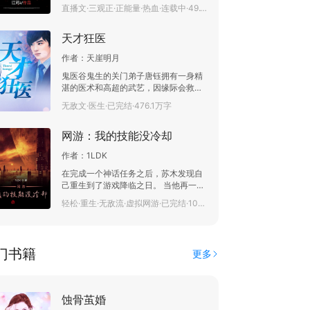
轻人们，盲目的崇拜明星和网红，反而
直播文·三观正·正能量·热血·连载中·49.1万字
对那些真正做出贡献的英雄丝毫不在
意。 对此，绑定系统的他，开始亲手制
天才狂医
作一档《那兔》的动漫。 制作成功后，
每一期节目的开始，秦羽便会播放一
作者：
天崖明月
集，然后为大家开始揭秘背后的故事。
节目发生变化后，一经开播，便瞬间火
鬼医谷鬼生的关门弟子唐钰拥有一身精
爆全网！ 一期《赤子回国》，当撇下一
湛的医术和高超的武艺，因缘际会救了
切荣耀，登船时，无数网友不禁高呼一
美女林菲菲的命，从此身边美女环绕，
无敌文·医生·已完结·476.1万字
句，先生，国士无双！ 一期《戈壁滩上
艳遇不断。不管你是何方神圣，哪路妖
的战士》，当蘑菇云升起的刹那，亿万
魔，我遇神杀神，佛挡杀佛，誓要在这
网友瞬间激动！ 一期《冰雕连》，看着
网游：我的技能没冷却
花都闯出一片天！
寒风中，已成冰雕的战士们，全网泪
崩！ 一期《飞向蓝天》，随着倒计时结
作者：
1LDK
束，神龙般的火箭冲入云霄时，人们不
在完成一个神话任务之后，苏木发现自
禁喊出一句。 “这盛世，如你所愿！”
己重生到了游戏降临之日。 当他再一次
登录游戏时，竟获得了SSS级天赋【扭
轻松·重生·无敌流·虚拟网游·已完结·106.6万字
转时间】！ 这个天赋的效果虽然只有两
个： 1.每有一点智力属性，所有技能冷
却时间减少一秒； 2.每有一点智力属
性，所有技能所消耗的法力值减少十
门书籍
更多
点。 …… 当别人还在等冷却嗑蓝瓶的时
候，苏木已经将所有怪物绞杀殆尽。
“什么？需要十分钟吟唱的禁咒？什么垃
圾，你读条的时候我都能往你脸上甩一
蚀骨茧婚
万个脸盆大的火球了！”