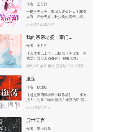
作者：
五分甜
一场漫天大火，帝城人皆知叶太太葬身
火海，尸骨无存，叶少伤心病倒，精神
恍惚，携幼子独自生活。一时间说亲的
已完结·180.6万字
人踏破叶家大门，皆被叶少无情赶走，
就在身边兄弟私下打赌他会不会终身不
我的亲亲老婆：豪门隐婚AA制
娶时，叶少却不声不响干票大的，撬了
商业对手的墙角。苏冉：“叶先生，你认
作者：
十月初
错人了。”叶先生傲娇脸：“老婆，我知
道错了。”苏冉无奈耸肩：“别乱叫，我
【实体书已上市，出版名《等你来，等
有对象的。”叶先生黑脸：“信不信我打
我爱》当当天猫都有】 她蓄谋算计，惹
断他腿。”苏冉气结：“……你这人是不是
了凌都第一权少！ 签下契约，他一声召
契约·HE·美男·爽文·已完结·352.2万字
有病？”叶先生一脸认真：“嗯，因你而
唤，她随叫随到。 契约终止，她勾唇：
得的相思病。”
“我拿钱，你走人，咱们两不相欠。” 他
逛荡
是纵横凌都的雅少，白天掌控商业帝
国，夜晚他是最强的王者，他看上的女
作者：
秋远航
人绝不肯离开她，她是个例外。 枪口对
准她的心脏，“陪我死，被我爱，你选哪
【起点第四编辑组出版作品】 假如
个？” 她撇嘴，转身抱着一个小包子塞
把人生的前19年比做混在迷宫的话,那我
进他怀里，“喏，答案。”
们这一群人就像没了头的苍蝇毫无目的
已完结·51.7万字
地逛荡。 终于有天老师义正词严的
说:冲吧!大学就是你们跨越命运的分水
异世天言
岭. 于是恍然大悟、奋笔疾书......
99年当我们兴致勃勃的踏入大学校
作者：
果木烤羊
门时，很快就发现——梦想中的大学无