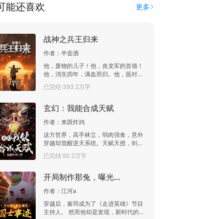
可能还喜欢
更多
战神之兵王归来
作者：
半壶酒
他，废物的儿子！他，炎龙军的首领！
他，消失四年，满血而归。他，面对父
母的血海深仇，开始了一系列的复仇计
已完结·393.2万字
划！他，姓陆名昊，专门拳打脚踢各种
装逼的人。
玄幻：我能合成天赋
作者：
来跟炸鸡
这方世界，高手林立，弱肉强食，意外
穿越却觉醒逆天系统。天赋天授，剑道
一途更没捷径可言，可我却能合成剑道
已完结·50.2万字
天赋。从此，这方大陆多了一名剑道天
才。
开局制作那兔，曝光国士事迹
作者：
江河a
穿越后，秦羽成为了《走进英雄》节目
主持人。 然而他却是发现，新时代的年