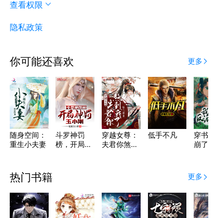
查看权限
隐私政策
你可能还喜欢
更多
随身空间：
斗罗神罚
穿越女尊：
低手不凡
穿书后
重生小夫妻
榜，开局神
夫君你煞到
崩了反
罚玉小刚
我了
人设
热门书籍
更多