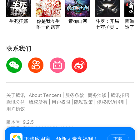
生死狂婿
你是我今生
帝御山河
斗罗：开局
西游：
唯一的诺言
七守护灵，
造了炼
覆灭昊天宗
八十
联系我们
|
|
|
|
|
关于腾讯
About Tencent
服务条款
商务洽谈
腾讯招聘
|
|
|
|
|
腾讯公益
版权所有
用户权限
隐私政策
侵权投诉指引
用户协议
版本号:
9.2.5
备案号: 粤B2-20090059-1623A
主办者: 深圳市腾讯计算机系统有限公司
下载应用宝，领新人专享福利！
下载