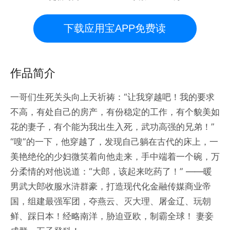
下载应用宝APP免费读
作品简介
一哥们生死关头向上天祈祷：“让我穿越吧！我的要求
不高，有处自己的房产，有份稳定的工作，有个貌美如
花的妻子，有个能为我出生入死，武功高强的兄弟！”
“嗖”的一下，他穿越了，发现自己躺在古代的床上，一
美艳绝伦的少妇微笑着向他走来，手中端着一个碗，万
分柔情的对他说道：“大郎，该起来吃药了！” ——暖
男武大郎收服水浒群豪，打造现代化金融传媒商业帝
国，组建最强军团，夺燕云、灭大理、屠金辽、玩朝
鲜、踩日本！经略南洋，胁迫亚欧，制霸全球！ 妻妾