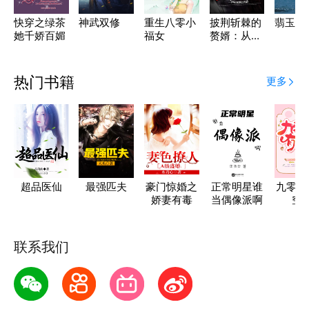
快穿之绿茶
神武双修
重生八零小
披荆斩棘的
翡玉无
她千娇百媚
福女
赘婿：从扮
演傻子开始
热门书籍
更多
超品医仙
最强匹夫
豪门惊婚之
正常明星谁
九零俏
娇妻有毒
当偶像派啊
空
联系我们