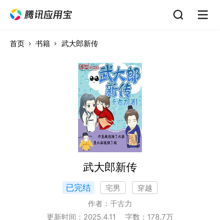
首页
书籍
武大郎新传
武大郎新传
已完结
宅男
穿越
作者：
千古力
更新时间：
2025.4.11
字数：
178.7
万