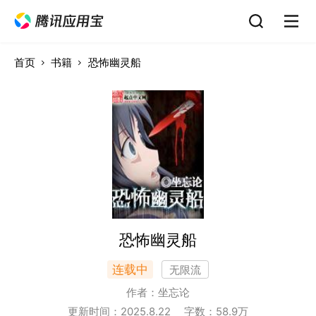
首页
书籍
恐怖幽灵船
恐怖幽灵船
连载中
无限流
作者：
坐忘论
更新时间：
2025.8.22
字数：
58.9
万