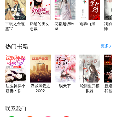
古玩之金瞳
奶爸的美女
花都超级医
雨霁山河
我的超
鉴宝
总裁
圣
师
热门书籍
更多
法医神探小
汉城风云之
误天下
轮回重开模
新婚之
娇妻：你被
2002
拟器
我被装
捕了
棺材
联系我们