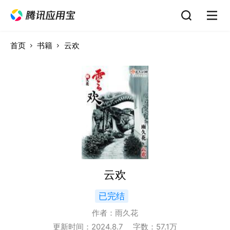
首页
书籍
云欢
云欢
已完结
作者：
雨久花
更新时间：
2024.8.7
字数：
57.1
万