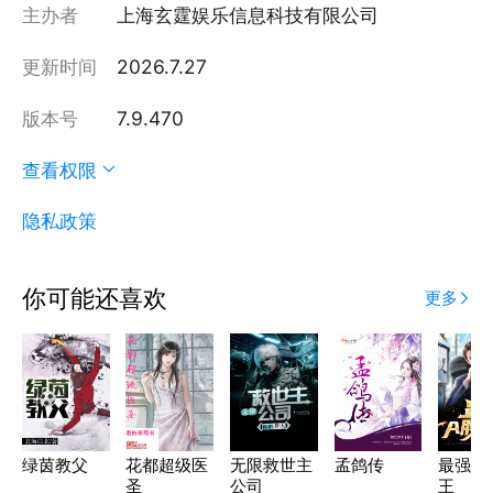
主办者
上海玄霆娱乐信息科技有限公司
更新时间
2026.7.27
版本号
7.9.470
查看权限
隐私政策
你可能还喜欢
更多
绿茵教父
花都超级医
无限救世主
孟鸽传
最强A
圣
公司
王