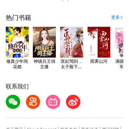
热门书籍
更多
修真少年闯
神级兵王俏
医妃驾到，
雨霁山河
满级绿
花都
主播
太子殿下哪
车指
里逃
联系我们