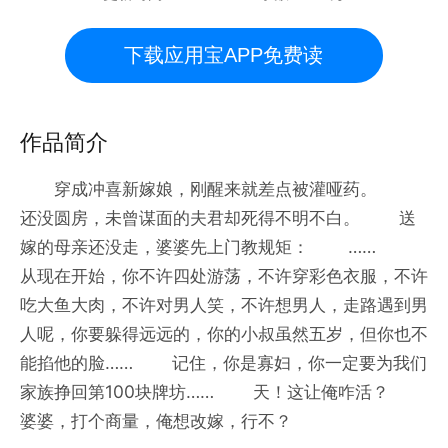
下载应用宝APP免费读
作品简介
穿成冲喜新嫁娘，刚醒来就差点被灌哑药。
还没圆房，未曾谋面的夫君却死得不明不白。 送
嫁的母亲还没走，婆婆先上门教规矩： ……
从现在开始，你不许四处游荡，不许穿彩色衣服，不许
吃大鱼大肉，不许对男人笑，不许想男人，走路遇到男
人呢，你要躲得远远的，你的小叔虽然五岁，但你也不
能掐他的脸…… 记住，你是寡妇，你一定要为我们
家族挣回第100块牌坊…… 天！这让俺咋活？
婆婆，打个商量，俺想改嫁，行不？