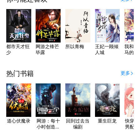
都市天才狂
网游之锋芒
所以青梅
王妃一顾倾
我和青
少
毕露
人城
马的狗
常
热门书籍
更多
道心伏魔录
网游：每十
回到过去当
重生巨龙
快穿：
小时创造一
编剧
男配好
个BUG