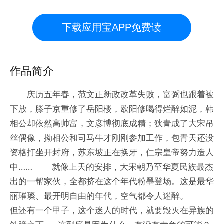
下载应用宝APP免费读
作品简介
庆历五年春，范文正新政改革失败，富弼也跟着被
下放，滕子京重修了岳阳楼，欧阳修喝得烂醉如泥，韩
相公却依然高帅富，文彦博彻底成精；狄青成了大宋吊
丝偶像，拗相公和司马牛才刚刚参加工作，包青天还没
资格打坐开封府，苏东坡正在换牙，仁宗皇帝努力造人
中…… 就像上天的安排，大宋朝乃至华夏民族最杰
出的一帮家伙，全都挤在这个年代粉墨登场。这是最华
丽璀璨、最开明自由的年代，空气都令人迷醉。
但还有一个甲子，这个迷人的时代，就要毁灭在异族的