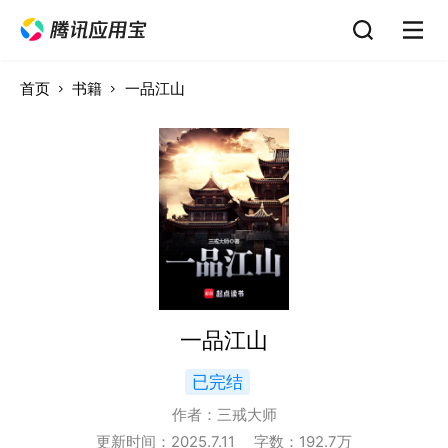
首页
书籍
一品江山
一品江山
已完结
作者：
三戒大师
更新时间：
2025.7.11
字数：
192.7
万