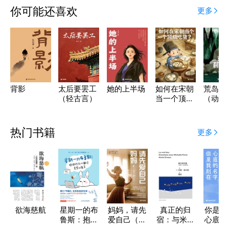
你可能还喜欢
更多
背影
太后要罢工
她的上半场
如何在宋朝
荒岛机
（轻古言）
当一个顶级
（动画
吃货？（轻
《荒野
历史）
人》原
说）
热门书籍
更多
欲海慈航
星期一的布
妈妈，请先
真正的归
你是我
鲁斯：抱抱
爱自己（轻
宿：与米歇
心底的