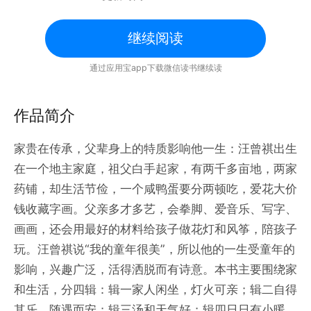
继续阅读
通过应用宝app下载微信读书继续读
作品简介
家贵在传承，父辈身上的特质影响他一生：汪曾祺出生
在一个地主家庭，祖父白手起家，有两千多亩地，两家
药铺，却生活节俭，一个咸鸭蛋要分两顿吃，爱花大价
钱收藏字画。父亲多才多艺，会拳脚、爱音乐、写字、
画画，还会用最好的材料给孩子做花灯和风筝，陪孩子
玩。汪曾祺说“我的童年很美”，所以他的一生受童年的
影响，兴趣广泛，活得洒脱而有诗意。本书主要围绕家
和生活，分四辑：辑一家人闲坐，灯火可亲；辑二自得
其乐，随遇而安；辑三汤和天气好；辑四日日有小暖，