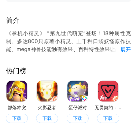
简介
《掌机小精灵》 “第九世代萌宠”登场！18种属性克
制、多达800只原著小精灵、上千种口袋妖怪原作技
能、mega神兽技能独有效果、百种特性效果让战斗系
展开
统变得更有深度！，成为最强训练师！带你重返掌上精
灵时代！
热门榜
部落冲突
火影忍者
蛋仔派对
无畏契约：源能行动
下载
下载
下载
下载