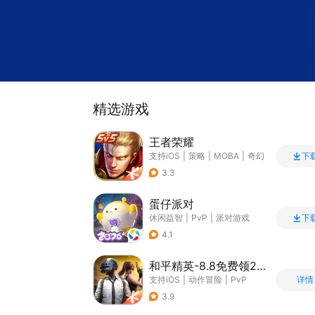
精选游戏
王者荣耀
支持iOS
|
策略
|
MOBA
|
奇幻
下
3.3
蛋仔派对
休闲益智
|
PvP
|
派对游戏
下
|
卡通
4.1
和平精英-8.8免费领20连抽
支持iOS
|
动作冒险
|
PvP
详情
|
枪战
3.9