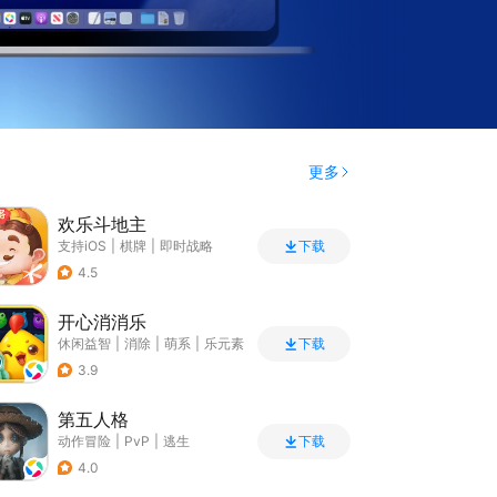
更多
欢乐斗地主
支持iOS
|
棋牌
|
即时战略
下载
|
Q版
4.5
开心消消乐
休闲益智
|
消除
|
萌系
|
乐元素
下载
3.9
第五人格
动作冒险
|
PvP
|
逃生
下载
|
非对称竞技
4.0