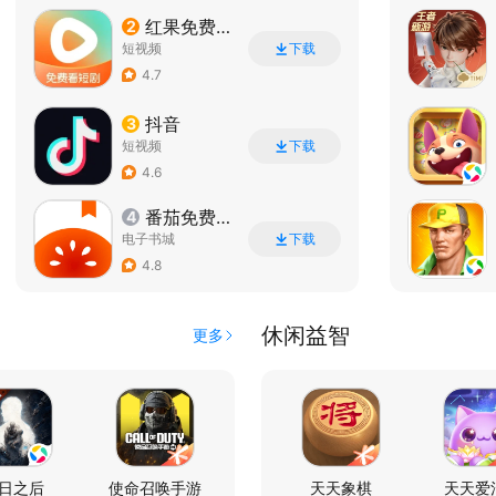
红果免费短剧
2
短视频
下载
4.7
抖音
3
短视频
下载
4.6
番茄免费小说
4
电子书城
下载
4.8
休闲益智
更多
日之后
使命召唤手游
火影忍者
天天象棋
天天爱
穿越火线-枪战王者