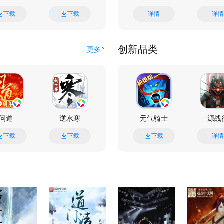
下载
下载
下载
详情
下载
详情
创新品类
更多
问道
逆水寒
天龙八部手游
元气骑士
燕云十六声
源战
下载
下载
下载
下载
详情
详情