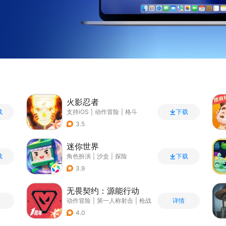
火影忍者
支持iOS
|
动作冒险
|
格斗
载
下载
|
动漫改编
3.5
迷你世界
角色扮演
|
沙盒
|
探险
载
下载
|
我的世界
3.9
无畏契约：源能行动
动作冒险
|
第一人称射击
|
枪战
详情
|
5v5
4.0