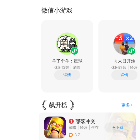
微信小游戏
羊了个羊：星球
向末日开炮
休闲益智
|
消除
休闲益智
|
经营
详情
详情
飙升榜
更多
部落冲突
1
策略
|
经营
|
生存
下载
|
部落冲突
3.7