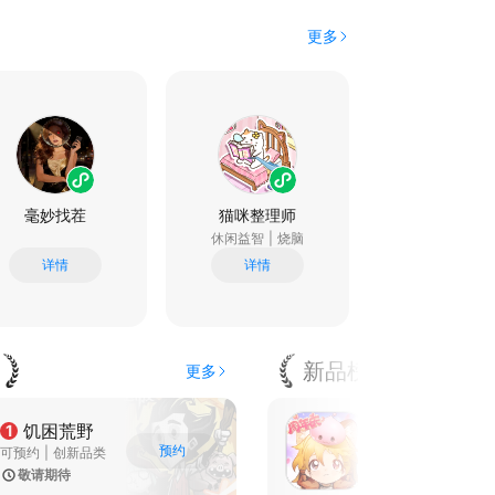
更多
毫妙找茬
猫咪整理师
贪吃蛇大作
休闲益智
|
烧脑
休闲益智
|
烧
详情
详情
详情
新品榜
更多
仙境传说：爱如初见
1
饥困荒野
1
预约
支持iOS
|
角色扮演
可预约
|
创新品类
|
ARPG
|
冒险
|
沙盒
|
冒险
敬请期待
3.0