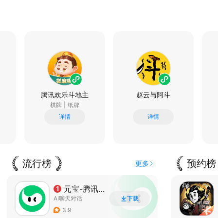
腾讯欢乐斗地主
赵云与阿斗
棋牌
|
纸牌
详情
详情
流行榜
预约榜
更多
元宝-腾讯旗下AI助手
1
AI聊天对话
下载
3.9