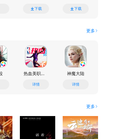
详情
下载
下载
下载
下载
更多
役
热血美职篮-每周送球星
神魔大陆
光·遇
详情
详情
详情
更多