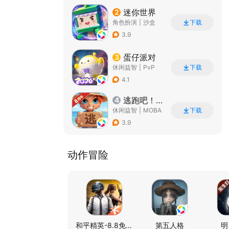
迷你世界
2
角色扮演
|
沙盒
下载
|
探险
|
我的世界
3.9
蛋仔派对
3
休闲益智
|
PvP
下载
|
派对游戏
|
卡通
4.1
逃跑吧！少年
4
休闲益智
|
MOBA
下载
|
非对称竞技
|
卡通
3.9
动作冒险
和平精英-8.8免费领20连抽
第五人格
明