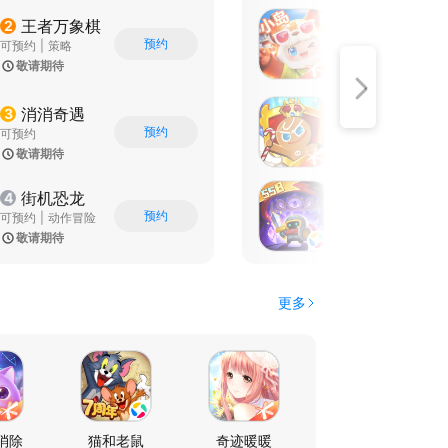
元梦之星-摩尔庄园联动
2
王者万象棋
2
预约
支持iOS
|
休闲益智
可预约
|
策略
|
PvP
|
派对游戏
|
自走棋
|
王者荣耀
敬请期待
3.2
冲呀！饼干人：王国
3
消消奇遇
3
预约
策略
|
卡牌
|
冒险
可预约
|
卡通
敬请期待
3.6
元气骑士前传
4
街机恐龙
4
预约
角色扮演
可预约
|
动作冒险
|
Roguelike
|
地牢
|
格斗
|
恐龙
敬请期待
2.7
|
像素风
更多
消除
崩坏3
猫和老鼠
QQ飞车-熊出没联动
奇迹暖暖
三国杀