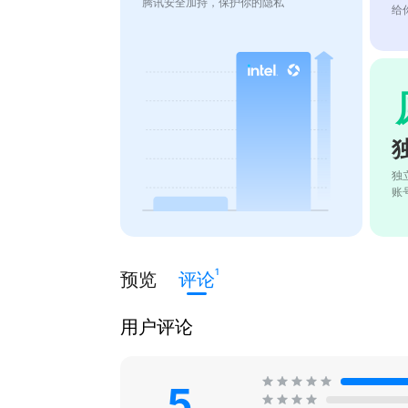
腾讯安全加持，保护你的隐私
给
独
账
1
预览
评论
用户评论
5