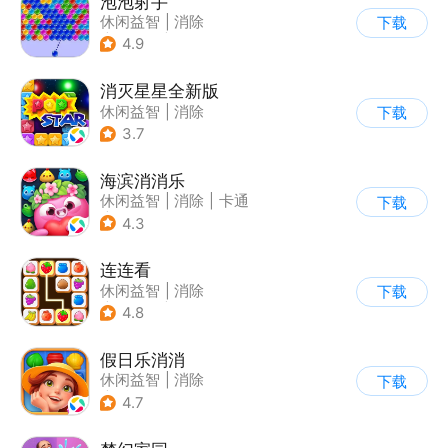
泡泡射手
休闲益智
|
消除
下载
|
泡泡龙
|
多比特
4.9
消灭星星全新版
休闲益智
|
消除
下载
3.7
海滨消消乐
休闲益智
|
消除
|
卡通
下载
|
乐元素
4.3
连连看
休闲益智
|
消除
下载
|
多比特
|
连线
4.8
假日乐消消
休闲益智
|
消除
下载
|
乐元素
4.7