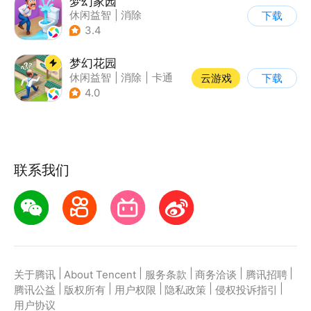
梦幻家园
休闲益智
|
消除
下载
|
女性向
|
卡通
3.4
梦幻花园
休闲益智
|
消除
|
卡通
云游戏
下载
|
创梦天地
4.0
联系我们
|
|
|
|
|
关于腾讯
About Tencent
服务条款
商务洽谈
腾讯招聘
|
|
|
|
|
腾讯公益
版权所有
用户权限
隐私政策
侵权投诉指引
用户协议