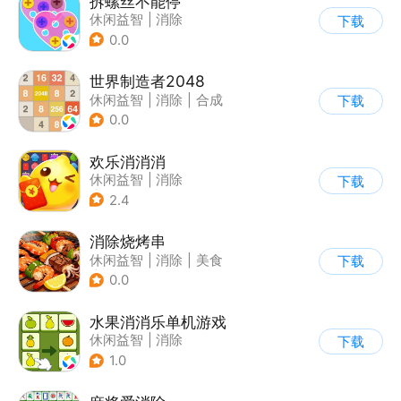
拆螺丝不能停
休闲益智
|
消除
下载
0.0
世界制造者2048
休闲益智
|
消除
|
合成
下载
0.0
欢乐消消消
休闲益智
|
消除
下载
|
积分网赚
2.4
消除烧烤串
休闲益智
|
消除
|
美食
下载
|
清新
0.0
水果消消乐单机游戏
休闲益智
|
消除
下载
1.0