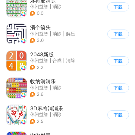
麻将爱消除
休闲益智
|
消除
下载
0.0
消个箭头
休闲益智
|
消除
|
解压
下载
|
清新
3.0
2048新版
休闲益智
|
合成
|
消除
下载
|
2048
2.2
收纳消消乐
休闲益智
|
消除
下载
2.6
3D麻将消消乐
休闲益智
|
消除
下载
2.5