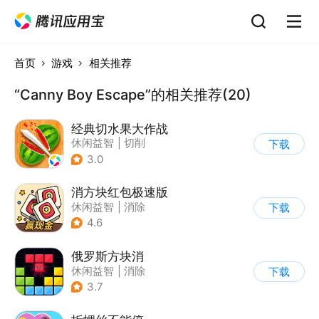
首页
游戏
相关推荐
“Canny Boy Escape”的相关推荐(20)
经典切水果大作战
休闲益智
|
切削
下载
3.0
消方块红包极速版
休闲益智
|
消除
下载
|
积分网赚
4.6
俄罗斯方块消
休闲益智
|
消除
下载
|
俄罗斯方块
3.7