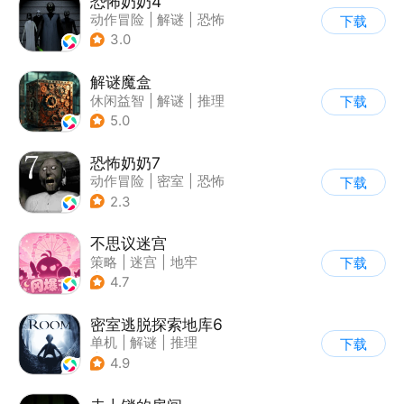
恐怖奶奶4
动作冒险
|
解谜
|
恐怖
下载
|
恐怖奶奶
3.0
解谜魔盒
休闲益智
|
解谜
|
推理
下载
|
烧脑
5.0
恐怖奶奶7
动作冒险
|
密室
|
恐怖
下载
|
恐怖奶奶
2.3
不思议迷宫
策略
|
迷宫
|
地牢
下载
|
史莱姆
4.7
密室逃脱探索地库6
单机
|
解谜
|
推理
下载
|
写实
4.9