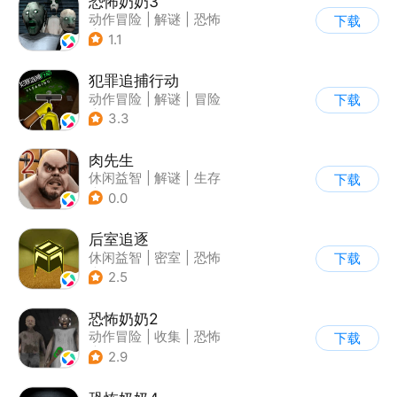
恐怖奶奶3
动作冒险
|
解谜
|
恐怖
下载
|
恐怖奶奶
1.1
犯罪追捕行动
动作冒险
|
解谜
|
冒险
下载
|
暗黑
3.3
肉先生
休闲益智
|
解谜
|
生存
下载
|
卡通
0.0
后室追逐
休闲益智
|
密室
|
恐怖
下载
|
卡通
2.5
恐怖奶奶2
动作冒险
|
收集
|
恐怖
下载
|
恐怖奶奶
2.9