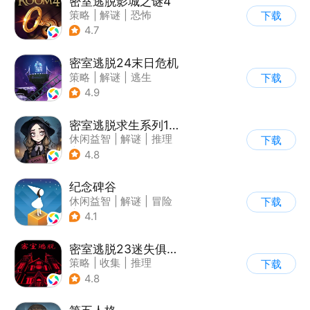
密室逃脱影城之谜4
策略
|
解谜
|
恐怖
下载
|
密室逃脱
4.7
密室逃脱24末日危机
策略
|
解谜
|
逃生
下载
|
密室逃脱
4.9
密室逃脱求生系列1极地冒险
休闲益智
|
解谜
|
推理
下载
|
密室逃脱
4.8
纪念碑谷
休闲益智
|
解谜
|
冒险
下载
|
治愈
4.1
密室逃脱23迷失俱乐部
策略
|
收集
|
推理
下载
|
密室逃脱
4.8