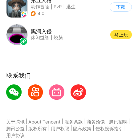
第五人格
动作冒险
|
PvP
|
逃生
下载
|
非对称竞技
4.0
黑洞入侵
马上玩
休闲益智
|
烧脑
联系我们
|
|
|
|
|
关于腾讯
About Tencent
服务条款
商务洽谈
腾讯招聘
|
|
|
|
|
腾讯公益
版权所有
用户权限
隐私政策
侵权投诉指引
用户协议