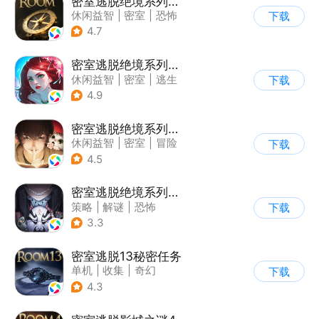
密室逃脱绝境系列2海盗船
休闲益智
|
密室
|
恐怖
下载
|
密室逃脱
4.7
密室逃脱绝境系列4迷失森林
休闲益智
|
密室
|
逃生
下载
|
密室逃脱
4.9
密室逃脱绝境系列3画仙奇缘
休闲益智
|
密室
|
冒险
下载
|
密室逃脱
4.5
密室逃脱绝境系列8酒店惊魂
策略
|
解谜
|
恐怖
下载
|
密室逃脱
3.3
密室逃脱13秘密任务
单机
|
收集
|
奇幻
下载
|
密室逃脱
4.3