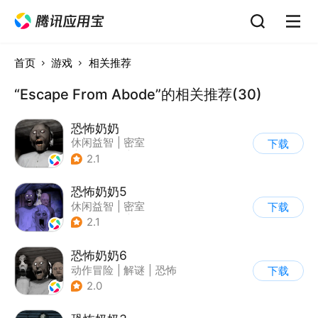
首页
游戏
相关推荐
“Escape From Abode”的相关推荐(30)
恐怖奶奶
休闲益智
|
密室
下载
|
恐怖奶奶
|
单机
2.1
恐怖奶奶5
休闲益智
|
密室
下载
|
恐怖奶奶
|
单机
2.1
恐怖奶奶6
动作冒险
|
解谜
|
恐怖
下载
|
恐怖奶奶
2.0