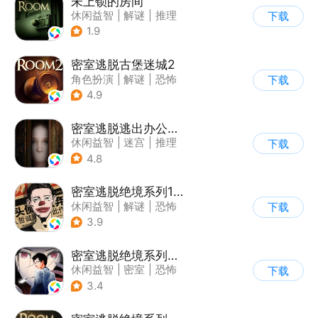
未上锁的房间
休闲益智
|
解谜
|
推理
下载
|
端游移植
1.9
密室逃脱古堡迷城2
角色扮演
|
解谜
|
恐怖
下载
|
密室逃脱
4.9
密室逃脱逃出办公室3
休闲益智
|
迷宫
|
推理
下载
|
密室逃脱
4.8
密室逃脱绝境系列11游乐园
休闲益智
|
解谜
|
恐怖
下载
|
密室逃脱
3.9
密室逃脱绝境系列9无人医院
休闲益智
|
密室
|
恐怖
下载
|
密室逃脱
3.4