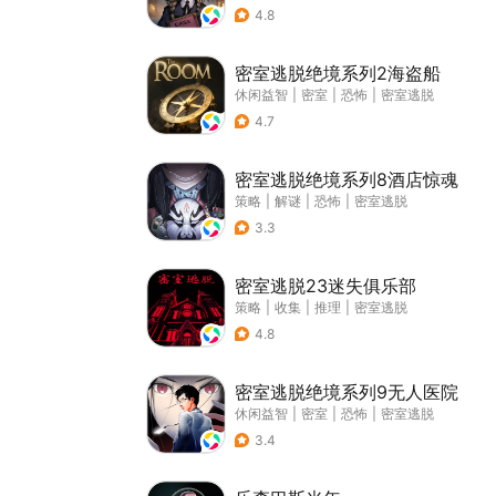
4.8
密室逃脱绝境系列2海盗船
休闲益智
|
密室
|
恐怖
|
密室逃脱
4.7
密室逃脱绝境系列8酒店惊魂
策略
|
解谜
|
恐怖
|
密室逃脱
3.3
密室逃脱23迷失俱乐部
策略
|
收集
|
推理
|
密室逃脱
4.8
密室逃脱绝境系列9无人医院
休闲益智
|
密室
|
恐怖
|
密室逃脱
3.4