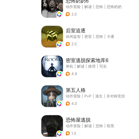
恐怖奶奶6
动作冒险
|
解谜
|
恐怖
|
恐怖奶奶
2.0
后室追逐
休闲益智
|
密室
|
恐怖
|
卡通
2.5
密室逃脱探索地库6
单机
|
解谜
|
推理
|
写实
4.9
第五人格
动作冒险
|
PvP
|
逃生
|
非对称竞技
4.0
恐怖屋逃脱
动作冒险
|
解谜
|
恐怖
|
暗黑
1.0