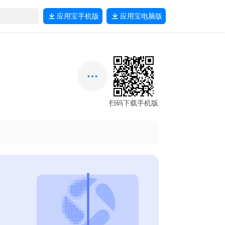
应用宝
手机版
应用宝
电脑版
扫码下载手机版