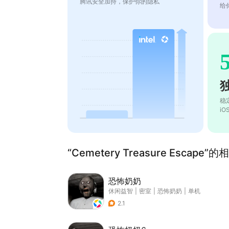
腾讯安全加持，保护你的隐私
给
稳
i
“Cemetery Treasure Escape”
恐怖奶奶
休闲益智
|
密室
|
恐怖奶奶
|
单机
2.1