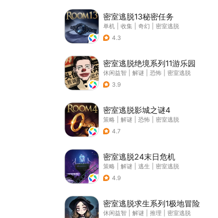
密室逃脱13秘密任务
单机
|
收集
|
奇幻
|
密室逃脱
4.3
密室逃脱绝境系列11游乐园
休闲益智
|
解谜
|
恐怖
|
密室逃脱
3.9
密室逃脱影城之谜4
策略
|
解谜
|
恐怖
|
密室逃脱
4.7
密室逃脱24末日危机
策略
|
解谜
|
逃生
|
密室逃脱
4.9
密室逃脱求生系列1极地冒险
休闲益智
|
解谜
|
推理
|
密室逃脱