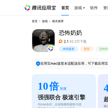
首页
游戏
软件
资
首页
游戏
相关推荐
恐怖奶奶
2.1
42.2万下载
休闲益智
密室
恐怖奶
应用宝mac版暂未适配该应用，可下载应用宝
10
倍
加速
强强联合 极速引擎
与intel合作，比传统模拟器快10倍
腾