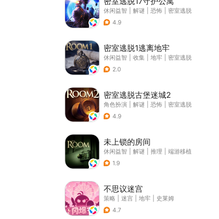
密室逃脱17守护公寓
休闲益智
|
解谜
|
恐怖
|
密室逃脱
4.9
密室逃脱1逃离地牢
休闲益智
|
收集
|
地牢
|
密室逃脱
2.0
密室逃脱古堡迷城2
角色扮演
|
解谜
|
恐怖
|
密室逃脱
4.9
未上锁的房间
休闲益智
|
解谜
|
推理
|
端游移植
1.9
不思议迷宫
策略
|
迷宫
|
地牢
|
史莱姆
4.7