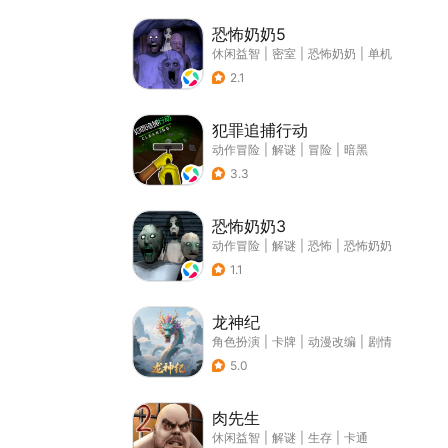
恐怖奶奶5
休闲益智
|
密室
|
恐怖奶奶
|
单机
2.1
犯罪追捕行动
动作冒险
|
解谜
|
冒险
|
暗黑
3.3
恐怖奶奶3
动作冒险
|
解谜
|
恐怖
|
恐怖奶奶
1.1
龙神纪
角色扮演
|
卡牌
|
动漫改编
|
剧情
5.0
肉先生
休闲益智
|
解谜
|
生存
|
卡通