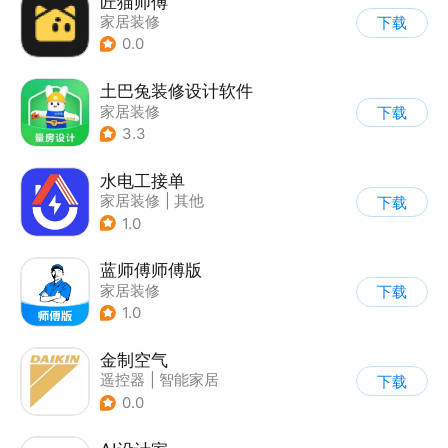
匠猫师傅
家居装修
下载
0.0
土巴兔装修设计软件
家居装修
下载
3.3
水电工接单
家居装修
|
其他
下载
1.0
蓝师傅师傅版
家居装修
下载
1.0
金制空气
遥控器
|
智能家居
下载
|
家居装修
0.0