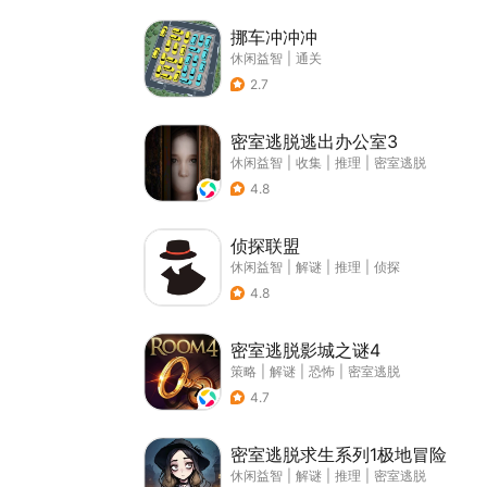
挪车冲冲冲
休闲益智
|
通关
2.7
密室逃脱逃出办公室3
休闲益智
|
收集
|
推理
|
密室逃脱
4.8
侦探联盟
休闲益智
|
解谜
|
推理
|
侦探
4.8
密室逃脱影城之谜4
策略
|
解谜
|
恐怖
|
密室逃脱
4.7
密室逃脱求生系列1极地冒险
休闲益智
|
解谜
|
推理
|
密室逃脱