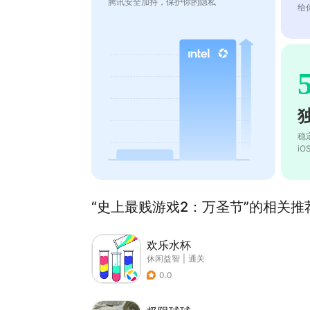
腾讯安全加持，保护你的隐私
给
稳
i
“史上最贱游戏2：万圣节”的相关推荐
欢乐水杯
休闲益智
|
通关
0.0