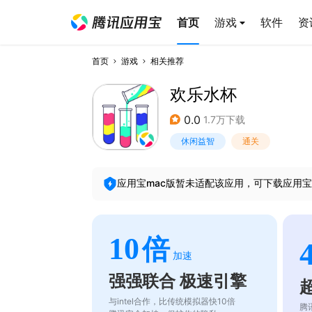
首页
游戏
软件
资
首页
游戏
相关推荐
欢乐水杯
0.0
1.7万下载
休闲益智
通关
应用宝mac版暂未适配该应用，可下载应用宝
10
倍
加速
强强联合 极速引擎
与intel合作，比传统模拟器快10倍
腾