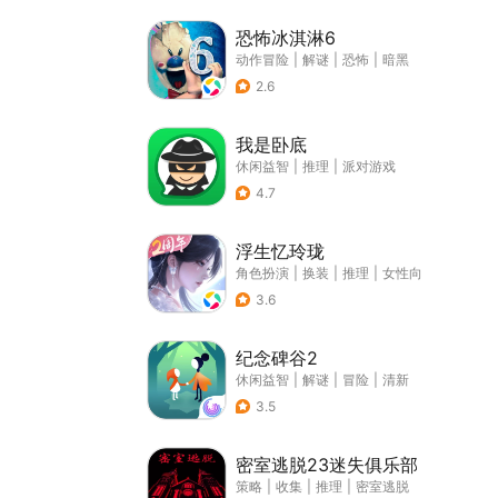
恐怖冰淇淋6
动作冒险
|
解谜
|
恐怖
|
暗黑
2.6
我是卧底
休闲益智
|
推理
|
派对游戏
4.7
浮生忆玲珑
角色扮演
|
换装
|
推理
|
女性向
3.6
纪念碑谷2
休闲益智
|
解谜
|
冒险
|
清新
3.5
密室逃脱23迷失俱乐部
策略
|
收集
|
推理
|
密室逃脱