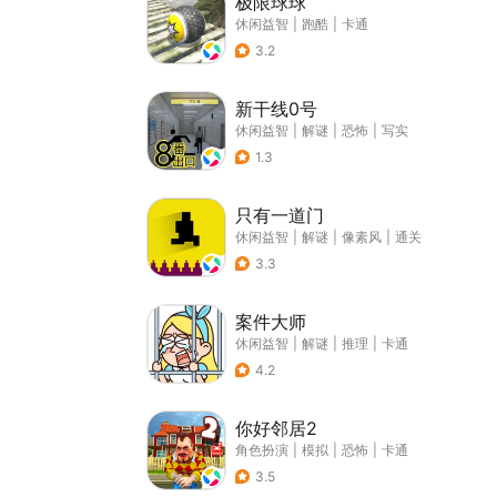
极限球球
休闲益智
|
跑酷
|
卡通
3.2
新干线0号
休闲益智
|
解谜
|
恐怖
|
写实
1.3
只有一道门
休闲益智
|
解谜
|
像素风
|
通关
3.3
案件大师
休闲益智
|
解谜
|
推理
|
卡通
4.2
你好邻居2
角色扮演
|
模拟
|
恐怖
|
卡通
3.5