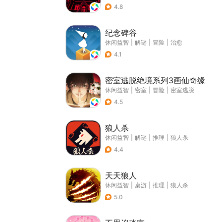
4.8
纪念碑谷
休闲益智
|
解谜
|
冒险
|
治愈
4.1
密室逃脱绝境系列3画仙奇缘
休闲益智
|
密室
|
冒险
|
密室逃脱
4.5
狼人杀
休闲益智
|
解谜
|
推理
|
狼人杀
4.4
天天狼人
休闲益智
|
桌游
|
推理
|
狼人杀
5.0