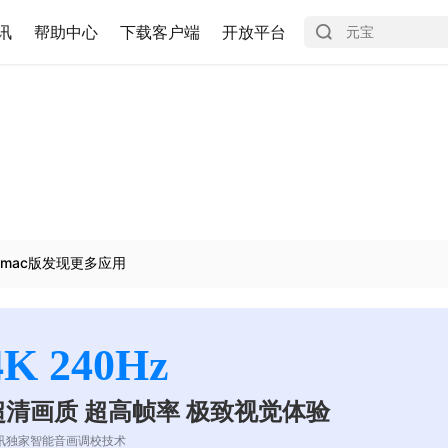
讯
帮助中心
下载客户端
开放平台
mac版发现更多应用
4K 240Hz
超清画质 超高帧率 极致视觉体验
讯独家智能音画调校技术