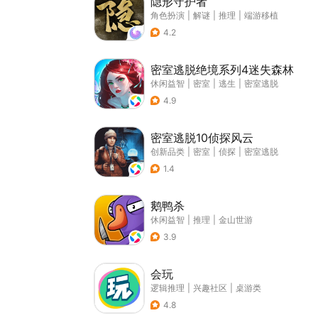
隐形守护者
角色扮演
|
解谜
|
推理
|
端游移植
4.2
密室逃脱绝境系列4迷失森林
休闲益智
|
密室
|
逃生
|
密室逃脱
4.9
密室逃脱10侦探风云
创新品类
|
密室
|
侦探
|
密室逃脱
1.4
鹅鸭杀
休闲益智
|
推理
|
金山世游
3.9
会玩
逻辑推理
|
兴趣社区
|
桌游类
4.8