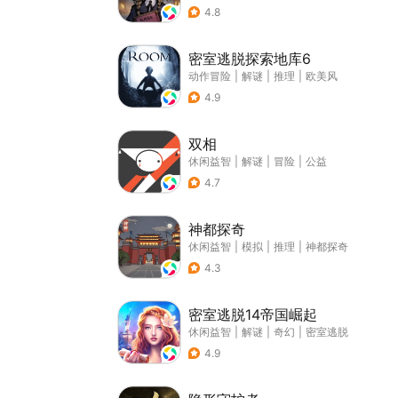
4.8
密室逃脱探索地库6
动作冒险
|
解谜
|
推理
|
欧美风
4.9
双相
休闲益智
|
解谜
|
冒险
|
公益
4.7
神都探奇
休闲益智
|
模拟
|
推理
|
神都探奇
4.3
密室逃脱14帝国崛起
休闲益智
|
解谜
|
奇幻
|
密室逃脱
4.9