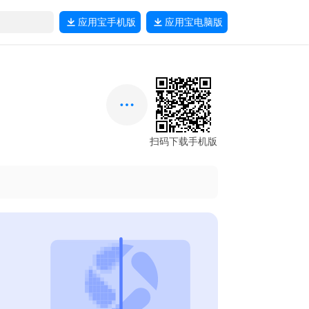
应用宝
手机版
应用宝
电脑版
扫码下载手机版