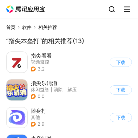
首页
软件
相关推荐
“指尖本垒打”的相关推荐(13)
指尖看看
视频监控
下载
3.2
指尖乐消消
休闲益智
|
消除
|
解压
下载
|
横版过关
0.0
随身打
其他
下载
2.9