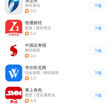
深交所
财经资讯
下载
0.0
智通财经
股票
|
财经资讯
下载
5.0
中国证券报
财经新闻
下载
0.0
华尔街见闻
综合新闻
|
财经新闻
下载
5.0
掌上有色
期货
|
贵金属原油
下载
|
财经新闻
4.9