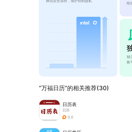
腾讯安全加持，保护你的隐私
给
独
账
“万福日历”的相关推荐(30)
日历表
日历
0.0