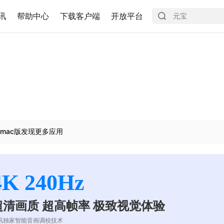
讯
帮助中心
下载客户端
开放平台
mac版发现更多应用
4K 240Hz
超清画质 超高帧率 极致视觉体验
讯独家智能音画调校技术