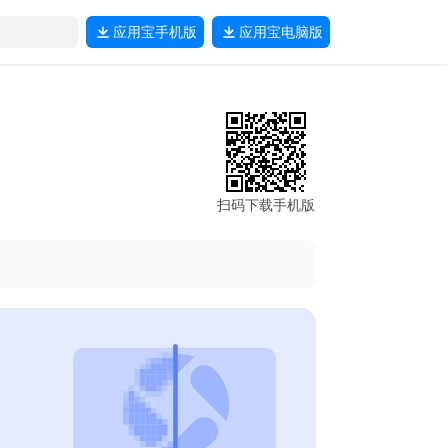
应用宝
手机版
应用宝
电脑版
扫码下载手机版