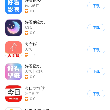
好看影视
音乐制作
下载
0.0
好看的壁纸
壁纸
下载
0.0
大字版
天气
下载
1.0
好看壁纸
天气
|
壁纸
下载
0.0
今日大字读
综合新闻
下载
0.0