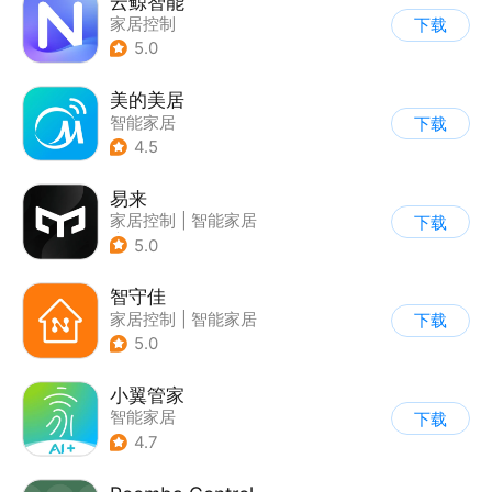
云鲸智能
家居控制
下载
5.0
美的美居
智能家居
下载
4.5
易来
家居控制
|
智能家居
下载
|
家居装修
5.0
智守佳
家居控制
|
智能家居
下载
5.0
小翼管家
智能家居
下载
4.7