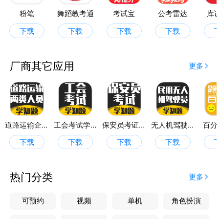
筑八大员考试。
粉笔
舞蹈教考通
考试宝
公考雷达
库
下载
下载
下载
下载
厂商其它应用
更多
道路运输企业两类人员考试
工会考试学知题
保安员考证学知题
无人机驾驶员考试学知题
百分
下载
下载
下载
下载
热门分类
更多
可预约
视频
单机
角色扮演