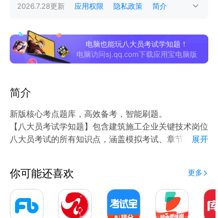
2026.7.28
更新
应用权限
隐私政策
简介
电脑也能玩八大员考试学知题！
电脑访问sj.qq.com下载应用宝电脑版
简介
新版核心考点题库，高效备考，智能刷题。
【八大员考试学知题】包含建筑施工企业关键技术岗位
八大员考试的所有知识点，涵盖模拟考试、章节练习、
展开
随机练习、错题重做、收藏等功能模块，学员通过章节
练习来判断自己缺失的知识点和薄弱环节，通过错题重
你可能还喜欢
更多
做功能，来补足学员短板，助力考试通关！ 我们的题
库包含了建筑八大员考试的高质量试题（含历年真
题），通过在线刷题，在线模拟考试，错题精准练习，
可以帮助您提高学习效率，巩固学习效果，快速通关建