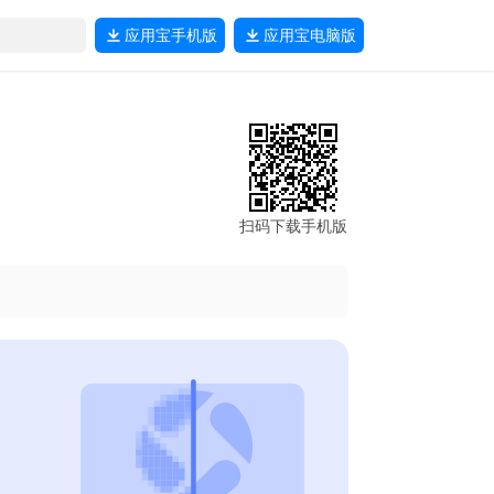
应用宝
手机版
应用宝
电脑版
扫码下载手机版