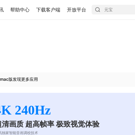
讯
帮助中心
下载客户端
开放平台
mac版发现更多应用
4K 240Hz
超清画质 超高帧率 极致视觉体验
讯独家智能音画调校技术