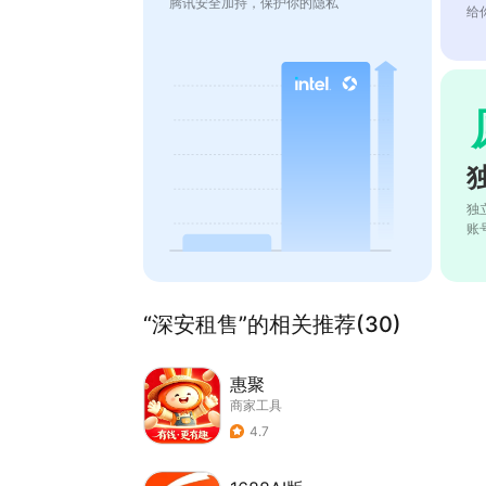
腾讯安全加持，保护你的隐私
给
独
账
“深安租售”的相关推荐(30)
惠聚
商家工具
4.7