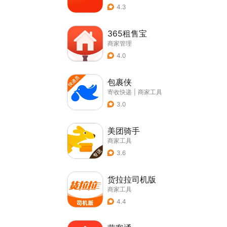
4.3
365租售宝
商家管理
4.0
包裹侠
寄收快递
|
商家工具
3.0
美团骑手
商家工具
3.6
货拉拉司机版
商家工具
4.4