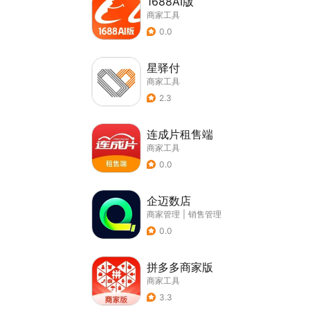
1688AI版
商家工具
0.0
星驿付
商家工具
2.3
连成片租售端
商家工具
0.0
企迈数店
商家管理
|
销售管理
0.0
拼多多商家版
商家工具
3.3