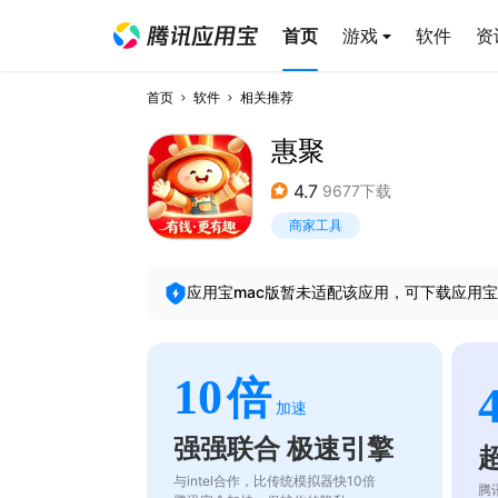
首页
游戏
软件
资
首页
软件
相关推荐
惠聚
4.7
9677下载
商家工具
应用宝mac版暂未适配该应用，可下载应用宝
10
倍
加速
强强联合 极速引擎
与intel合作，比传统模拟器快10倍
腾