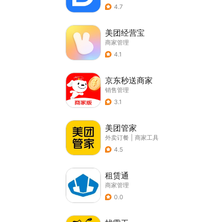
4.7
美团经营宝
商家管理
4.1
京东秒送商家
销售管理
3.1
美团管家
外卖订餐
|
商家工具
4.5
租赁通
商家管理
0.0