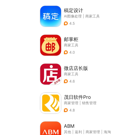
稿定设计
AI图像处理
|
商家工具
4.5
邮掌柜
商家工具
4.0
微店店长版
商家工具
4.6
茂日软件Pro
商家管理
|
销售管理
4.8
ABM
其他
|
返利
|
商家管理
|
海淘