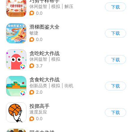
巧剪千样帮手
休闲益智
|
模拟
|
解压
下载
|
剪纸
0.0
滑梯图鉴大全
敏捷
下载
0.0
贪吃蛇大作战
休闲益智
|
模拟
下载
|
贪吃蛇
|
卡通
3.7
贪食蛇大作战
创新品类
|
模拟
|
街机
下载
|
萌系
2.0
投掷高手
速度反应
下载
0.0