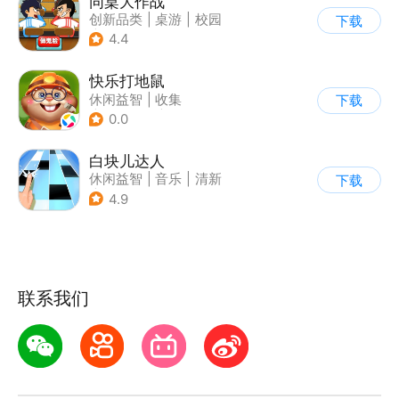
同桌大作战
创新品类
|
桌游
|
校园
下载
|
卡通
4.4
快乐打地鼠
休闲益智
|
收集
下载
|
儿童游戏
|
卡通
0.0
白块儿达人
休闲益智
|
音乐
|
清新
下载
|
多比特
4.9
联系我们