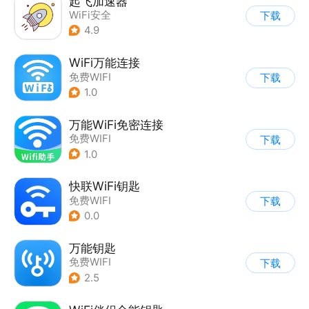
起飞加速器
WiFi安全
下载
4.9
WiFi万能连接
免费WIFI
下载
1.0
万能WiFi免密连接
免费WIFI
下载
1.0
快联WiFi钥匙
免费WIFI
下载
0.0
万能钥匙
免费WIFI
下载
2.5