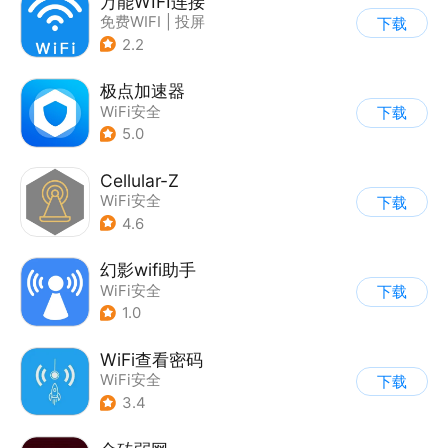
万能WIFI连接
免费WIFI
|
投屏
下载
2.2
极点加速器
WiFi安全
下载
5.0
Cellular-Z
WiFi安全
下载
4.6
幻影wifi助手
WiFi安全
下载
1.0
WiFi查看密码
WiFi安全
下载
3.4