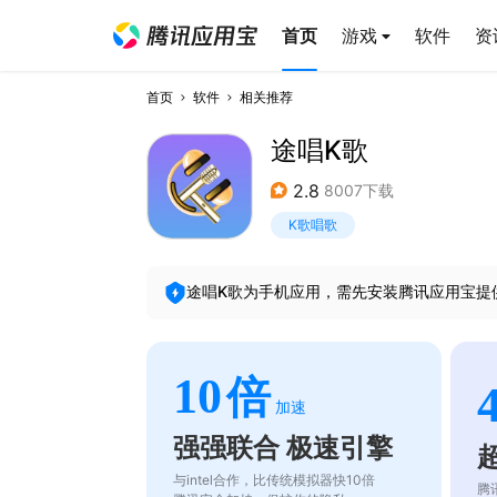
首页
游戏
软件
资
首页
软件
相关推荐
途唱K歌
2.8
8007下载
K歌唱歌
途唱K歌
为手机应用，需先安装腾讯应用宝提
10
倍
加速
强强联合 极速引擎
与intel合作，比传统模拟器快10倍
腾