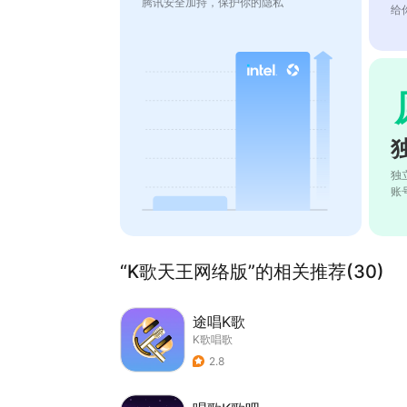
腾讯安全加持，保护你的隐私
给
独
账
“K歌天王网络版”的相关推荐(30)
途唱K歌
K歌唱歌
2.8